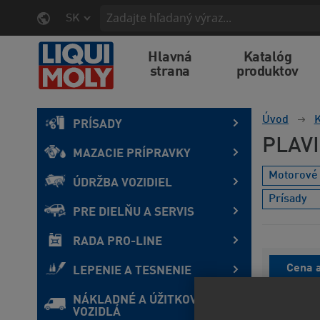
SK
Hlavná
Katalóg
strana
produktov
Úvod
K
PRÍSADY
PLAV
MAZACIE PRÍPRAVKY
Motorové 
ÚDRŽBA VOZIDIEL
Prísady
PRE DIELŇU A SERVIS
RADA PRO-LINE
Cena a
LEPENIE A TESNENIE
NÁKLADNÉ A ÚŽITKOVÉ
VOZIDLÁ