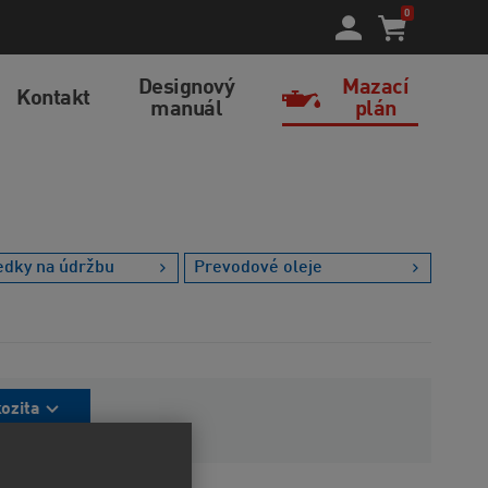
0
Designový
Mazací
Kontakt
manuál
plán
edky na údržbu
Prevodové oleje
kozita