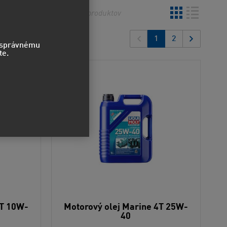
o
Najnovšie
33
produktov
1
2
o správnému
te.
4T 10W-
Motorový olej Marine 4T 25W-
40