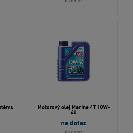
na dotaz
ystému
Motorový olej Marine 4T 10W-
40
na dotaz
na dotaz