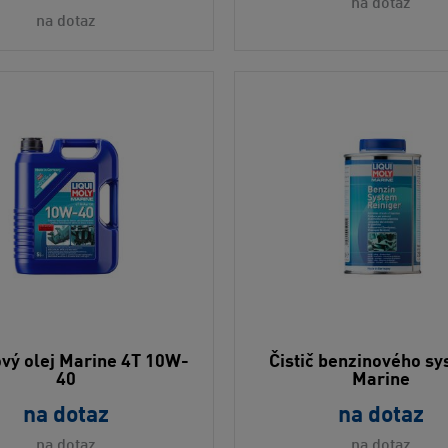
na dotaz
na dotaz
vý olej Marine 4T 10W-
Čistič benzinového s
40
Marine
na dotaz
na dotaz
na dotaz
na dotaz