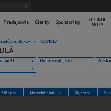
O LIQUI
Predajcovia
Články
Sponzoring
MOLY
atalóg produktov
PLAVIDLÁ
IDLÁ
oleje 2T
Motorové oleje 4T
Prostri
 štítky
Materiál obalu
Objem
Vis