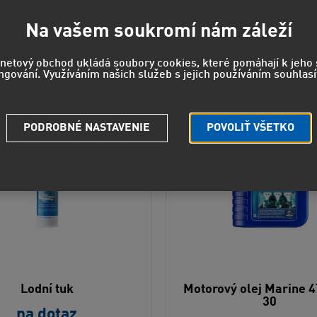
lené radenie
Od najlacnejšieho
Od najdrahšieh
Na vašem soukromí nám záleží
rnetový obchod ukládá soubory cookies, které pomáhají k jeh
ngování. Využíváním našich služeb s jejich používáním souhlasí
PODROBNÉ NASTAVENIE
POVOLIŤ VŠETKO
Lodní tuk
Motorový olej Marine 
30
na dotaz