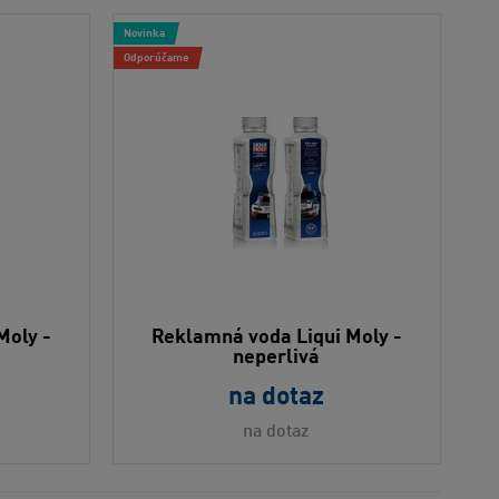
Novinka
Odporúčame
Moly -
Reklamná voda Liqui Moly -
neperlivá
na dotaz
na dotaz