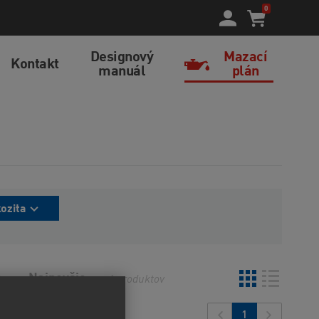
0
Designový
Mazací
Kontakt
manuál
plán
kozita
o
Najnovšie
6
produktov
1