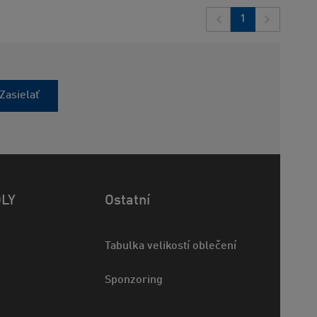
1
Zasielať
OLY
Ostatní
Tabulka velikostí oblečení
Sponzoring