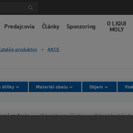
O LIQUI
Predajcovia
Články
Sponzoring
MOLY
atalóg produktov
AKCE
 štítky
Materiál obalu
Objem
Vis
lené radenie
Od najlacnejšieho
Od najdrahšieh