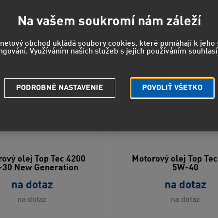
Na vašem soukromí nám záleží
Odporúčame
rnetový obchod ukládá soubory cookies, které pomáhají k jeh
ngování. Využíváním našich služeb s jejich používáním souhlasí
PODROBNÉ NASTAVENIE
POVOLIŤ VŠETKO
ový olej Top Tec 4200
Motorový olej Top Te
30 New Generation
5W-40
na dotaz
na dotaz
na dotaz
na dotaz