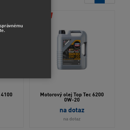
Odporúčame
o správnému
te.
c 4100
Motorový olej Top Tec 6200
0W-20
na dotaz
na dotaz