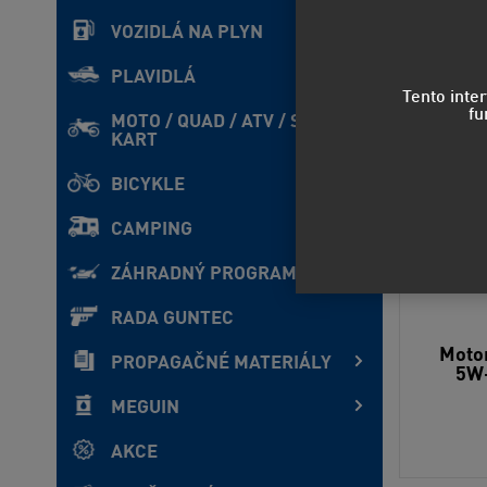
VOZIDLÁ NA PLYN
Odporúčame
PLAVIDLÁ
Tento inte
fu
MOTO / QUAD / ATV / SxS /
KART
BICYKLE
CAMPING
ZÁHRADNÝ PROGRAM
RADA GUNTEC
Motor
PROPAGAČNÉ MATERIÁLY
5W-
MEGUIN
AKCE