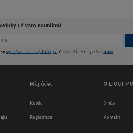
novinky už vám neuniknú
m so
spracúvaním osobných údajov.
Odber môžete kedykoľvek
zrušiť
.
Můj účet
O LIQUI M
Košík
O nás
ajů
Registrace
Kontakt