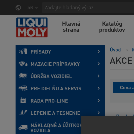
SK
Hlavná
Katalóg
strana
produktov
Úvod
K
PRÍSADY
AKCE
MAZACIE PRÍPRAVKY
ÚDRŽBA VOZIDIEL
Cena a
PRE DIELŇU A SERVIS
RADA PRO-LINE
LEPENIE A TESNENIE
Predvo
NÁKLADNÉ A ÚŽITKOVÉ
VOZIDLÁ