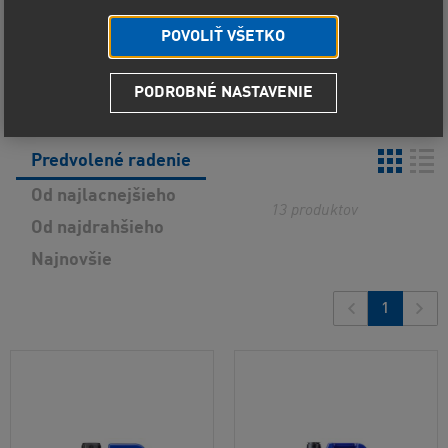
Viskozita
POVOLIŤ VŠETKO
Zobraziť vybrané
PODROBNÉ NASTAVENIE
Predvolené radenie
Od najlacnejšieho
13
produktov
Od najdrahšieho
Najnovšie
1