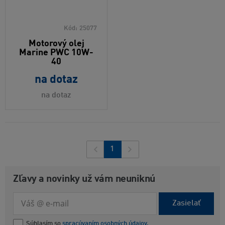
Kód:
25077
Motorový olej
Marine PWC 10W-
40
na dotaz
na dotaz
1
Zľavy a novinky už vám neuniknú
Zasielať
Súhlasím so
spracúvaním osobných údajov.