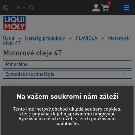
0
SK
Úvod
Katalóg produktov
PLAVIDLÁ
Motorové
oleje 4T
Motorové oleje 4T
Minerálne
Syntetická technológia
Na vašem soukromí nám záleží
Cena a štítky
Tento internetový obchod ukládá soubory cookies,
které pomáhají k jeho správnému fungování.
Materiál obalu
Využíváním našich služeb s jejich používáním
souhlasíte.
Objem