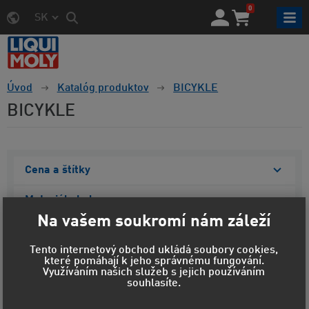
0
SK
Úvod
Katalóg produktov
BICYKLE
BICYKLE
Cena a štítky
Materiál obalu
Na vašem soukromí nám záleží
Objem
Tento internetový obchod ukládá soubory cookies,
Zobraziť vybrané
které pomáhají k jeho správnému fungování.
Využíváním našich služeb s jejich používáním
souhlasíte.