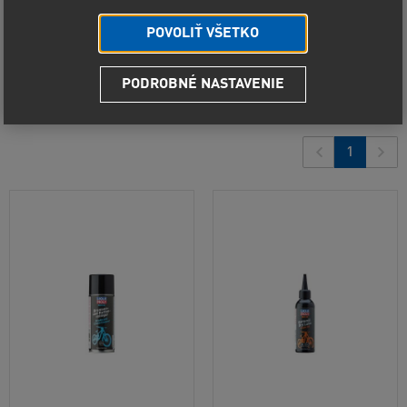
Predvolené radenie
POVOLIŤ VŠETKO
Od najlacnejšieho
6
produktov
Od najdrahšieho
PODROBNÉ NASTAVENIE
Najnovšie
1