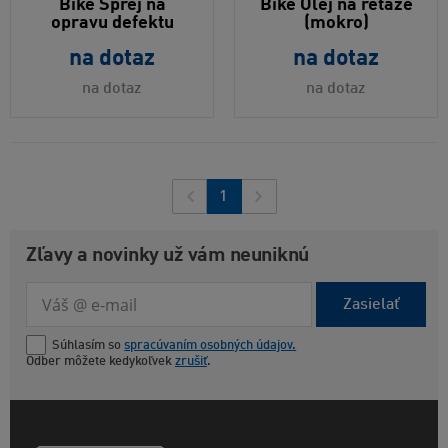
Bike Sprej na
Bike Olej na reťaze
opravu defektu
(mokro)
na dotaz
na dotaz
na dotaz
na dotaz
1
Zľavy a novinky už vám neuniknú
Zasielať
Súhlasím so
spracúvaním osobných údajov.
Odber môžete kedykoľvek
zrušiť
.