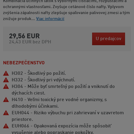
Kombinácia účinných látok s výbornými čistiacimi, rozpúšťacími a
ochrannými vlastnosťami. Zvyšuje cetánové číslo nafty. Vplyvom
zvýšenia zápalnosti nafty zlepšuje spaľovanie palivovej zmesi a tým
znižuje produk...
Viac informácií
29,56 EUR
U predajcov
24,43 EUR
bez DPH
NEBEZPEČENSTVO
H302 - Škodlivý po požití.
H332 - Škodlivý pri vdýchnutí.
H304 - Môže byť smrteľný po požití a vniknutí do
dýchacích ciest.
H410 - Veľmi toxický pre vodné organizmy, s
dlhodobými účinkami.
EUH044 - Riziko výbuchu pri zahrievaní v uzavretom
priestore.
EUH066 - Opakovaná expozícia môže spôsobit’
vysušenie alebo popraskanie pokožky.