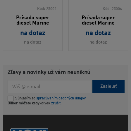
Kód:
25004
Kód:
25006
Prísada super
Prísada super
diesel Marine
diesel Marine
na dotaz
na dotaz
na dotaz
na dotaz
Zľavy a novinky už vám neuniknú
Zasielať
Súhlasím so
spracúvaním osobných údajov.
Odber môžete kedykoľvek
zrušiť
.