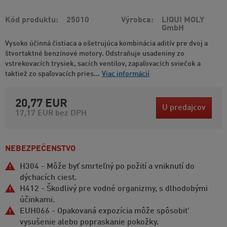
Kód produktu
25010
Výrobca
LIQUI MOLY
GmbH
Vysoko účinná čistiaca a ošetrujúca kombinácia aditív pre dvoj a
štvortaktné benzínové motory. Odstraňuje usadeniny zo
vstrekovacích trysiek, sacích ventilov, zapaľovacích sviečok a
taktiež zo spaľovacích pries...
Viac informácií
20,77 EUR
U predajcov
17,17 EUR
bez DPH
NEBEZPEČENSTVO
H304 - Môže byť smrteľný po požití a vniknutí do
dýchacích ciest.
H412 - Škodlivý pre vodné organizmy, s dlhodobými
účinkami.
EUH066 - Opakovaná expozícia môže spôsobit’
vysušenie alebo popraskanie pokožky.