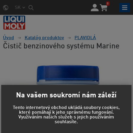
0
SK
Úvod
Katalóg produktov
PLAVIDLÁ
Čistič benzinového systému Marine
Na vašem soukromí nám záleží
Tento internetový obchod ukládá soubory cookies,
které pomáhají k jeho správnému fungování.
Využíváním našich služeb s jejich používáním
souhlasíte.