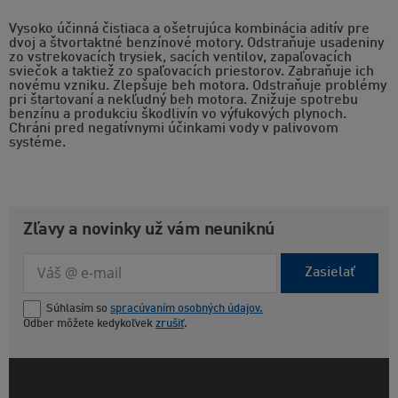
Vysoko účinná čistiaca a ošetrujúca kombinácia aditív pre
dvoj a štvortaktné benzínové motory. Odstraňuje usadeniny
zo vstrekovacích trysiek, sacích ventilov, zapaľovacích
sviečok a taktiež zo spaľovacích priestorov. Zabraňuje ich
novému vzniku. Zlepšuje beh motora. Odstraňuje problémy
pri štartovaní a nekľudný beh motora. Znižuje spotrebu
benzínu a produkciu škodlivín vo výfukových plynoch.
Chráni pred negatívnymi účinkami vody v palivovom
systéme.
Zľavy a novinky už vám neuniknú
Zasielať
Súhlasím so
spracúvaním osobných údajov.
Odber môžete kedykoľvek
zrušiť
.