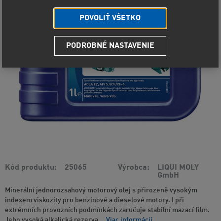
POVOLIŤ VŠETKO
PODROBNÉ NASTAVENIE
Kód produktu
25065
Výrobca
LIQUI MOLY
GmbH
Minerální jednorozsahový motorový olej s přirozeně vysokým
indexem viskozity pro benzinové a dieselové motory. I při
extrémních provozních podmínkách zaručuje stabilní mazací film.
Jeho vysoká alkalická rezerva...
Viac informácií