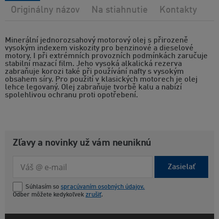
Originálny názov
Na stiahnutie
Kontakty
Minerální jednorozsahový motorový olej s přirozeně
vysokým indexem viskozity pro benzinové a dieselové
motory. I při extrémních provozních podmínkách zaručuje
stabilní mazací film. Jeho vysoká alkalická rezerva
zabraňuje korozi také při používání nafty s vysokým
obsahem síry. Pro použití v klasických motorech je olej
lehce legovaný. Olej zabraňuje tvorbě kalu a nabízí
spolehlivou ochranu proti opotřebení.
Zľavy a novinky už vám neuniknú
Zasielať
Súhlasím so
spracúvaním osobných údajov.
Odber môžete kedykoľvek
zrušiť
.