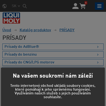
0
SK
Úvod
Katalóg produktov
PRÍSADY
PRÍSADY
Prísady do AdBlue®
Prísady do benzinu
Prísady do CNG/LPG motorov
Prísady do chladiča
Na vašem soukromí nám záleží
Prísady do nafty
Tento internetový obchod ukládá soubory cookies,
Prísady do oleja
které pomáhají k jeho správnému fungování.
Využíváním našich služeb s jejich používáním
souhlasíte.