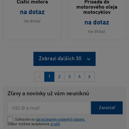
Čistič motora
Prísada do
motorového oleja
na dotaz
motocyklov
na dotaz
na dotaz
na dotaz
Zobrazi ďalších 30
1
2
3
4
Zľavy a novinky už vám neuniknú
Zasielať
Súhlasím so
spracúvaním osobných údajov.
Odber môžete kedykoľvek
zrušiť
.