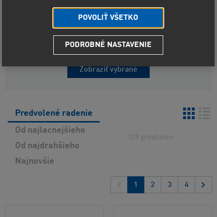
Cena a štítky
POVOLIŤ VŠETKO
Materiál obalu
PODROBNÉ NASTAVENIE
Objem
Zobraziť vybrané
Predvolené radenie
Od najlacnejšieho
109
produktov
Od najdrahšieho
Najnovšie
1
2
3
4