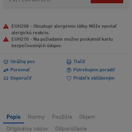
2 421 EUR
bez DPH
EUH208 - Obsahuje alergénne látky. Môže vyvolať
alergickú reakciu.
EUH210 - Na požiadanie možno poskytnúť kartu
bezpečnostných údajov.
Strážny pes
Tlačiť
Porovnať
Potrebujem poradiť
Doporučiť
Pridať k obľúbeným
Popis
Normy
Použitie
Objem
Originálny názov
Odporúčanie