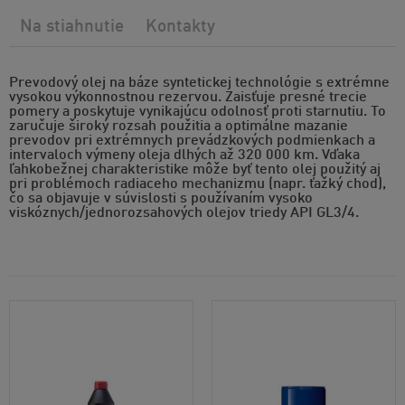
Na stiahnutie
Kontakty
Prevodový olej na báze syntetickej technológie s extrémne
vysokou výkonnostnou rezervou. Zaisťuje presné trecie
pomery a poskytuje vynikajúcu odolnosť proti starnutiu. To
zaručuje široký rozsah použitia a optimálne mazanie
prevodov pri extrémnych prevádzkových podmienkach a
intervaloch výmeny oleja dlhých až 320 000 km. Vďaka
ľahkobežnej charakteristike môže byť tento olej použitý aj
pri problémoch radiaceho mechanizmu (napr. ťažký chod),
čo sa objavuje v súvislosti s používaním vysoko
viskóznych/jednorozsahových olejov triedy API GL3/4.