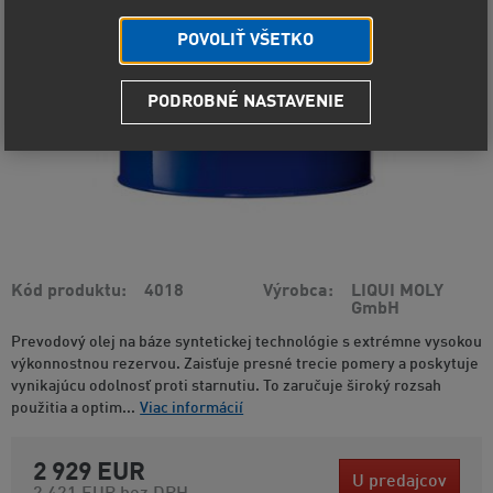
POVOLIŤ VŠETKO
PODROBNÉ NASTAVENIE
Kód produktu
4018
Výrobca
LIQUI MOLY
GmbH
Prevodový olej na báze syntetickej technológie s extrémne vysokou
výkonnostnou rezervou. Zaisťuje presné trecie pomery a poskytuje
vynikajúcu odolnosť proti starnutiu. To zaručuje široký rozsah
použitia a optim...
Viac informácií
2 929 EUR
U predajcov