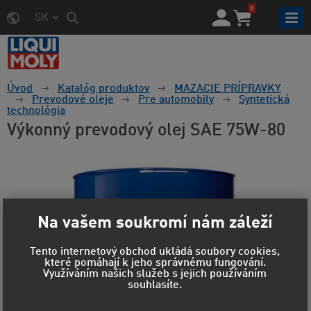
0
SK
Úvod
Katalóg produktov
MAZACIE PRÍPRAVKY
Prevodové oleje
Pre automobily
Syntetická
technológia
Výkonný prevodový olej SAE 75W-80
Na vašem soukromí nám záleží
Tento internetový obchod ukládá soubory cookies,
které pomáhají k jeho správnému fungování.
Využíváním našich služeb s jejich používáním
souhlasíte.