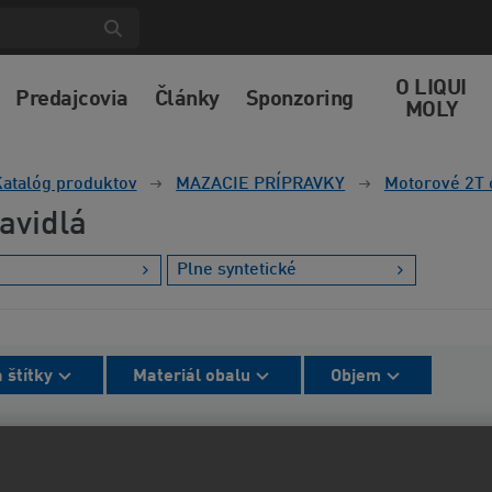
O LIQUI
Predajcovia
Články
Sponzoring
MOLY
atalóg produktov
MAZACIE PRÍPRAVKY
Motorové 2T 
avidlá
e
Plne syntetické
 štítky
Materiál obalu
Objem
lené radenie
Od najlacnejšieho
Od najdrahšieh