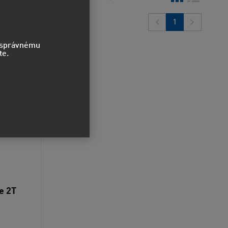
1
o správnému
te.
e 2T