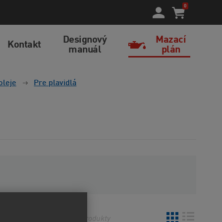
0
Designový
Mazací
Kontakt
manuál
plán
oleje
Pre plavidlá
o
Najnovšie
2
produkty