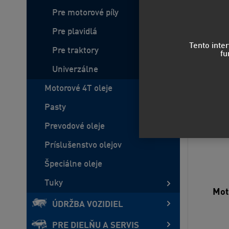
Pre motorové píly
Pre plavidlá
Tento inte
Pre traktory
fu
Univerzálne
Motorové 4T oleje
Pasty
Prevodové oleje
Príslušenstvo olejov
Špeciálne oleje
Tuky
Mot
ÚDRŽBA VOZIDIEL
PRE DIELŇU A SERVIS