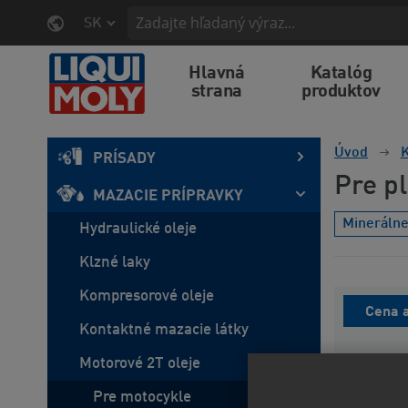
SK
Hlavná
Katalóg
strana
produktov
Úvod
K
PRÍSADY
Pre pl
MAZACIE PRÍPRAVKY
Mineráln
Hydraulické oleje
Klzné laky
Kompresorové oleje
Cena a
Kontaktné mazacie látky
Motorové 2T oleje
Pre motocykle
Predvo