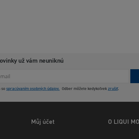
novinky už vám neuniknú
m so
spracúvaním osobných údajov.
Odber môžete kedykoľvek
zrušiť
.
Můj účet
O LIQUI M