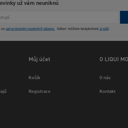
novinky už vám neuniknú
m so
spracúvaním osobných údajov.
Odber môžete kedykoľvek
zrušiť
.
Můj účet
O LIQUI M
Košík
O nás
ajů
Registrace
Kontakt