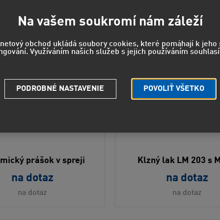
Na vašem soukromí nám záleží
Novinka
rnetový obchod ukládá soubory cookies, které pomáhají k jeh
ngování. Využíváním našich služeb s jejich používáním souhlasí
PODROBNÉ NASTAVENIE
POVOLIŤ VŠETKO
mický prášok v spreji
Klzný lak LM 203 s 
na dotaz
na dotaz
na dotaz
na dotaz