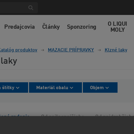
O LIQUI
Predajcovia
Články
Sponzoring
MOLY
atalóg produktov
MAZACIE PRÍPRAVKY
Klzné laky
 laky
 štítky
Materiál obalu
Objem
lené radenie
Od najlacnejšieho
Od najdrahšieh