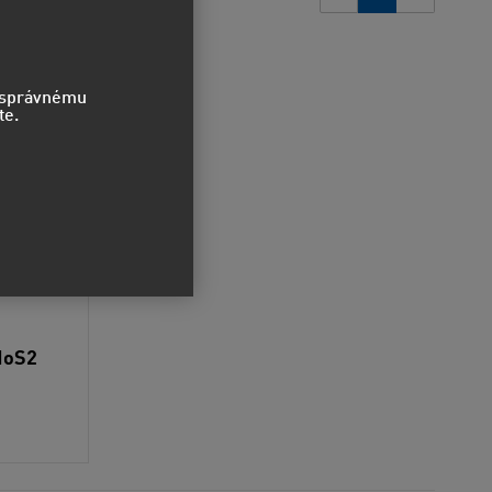
o správnému
te.
MoS2