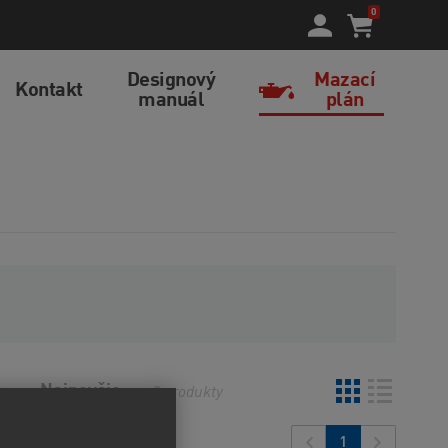
0
Designový
Mazací
Kontakt
manuál
plán
o
Najnovšie
2
produkty
1