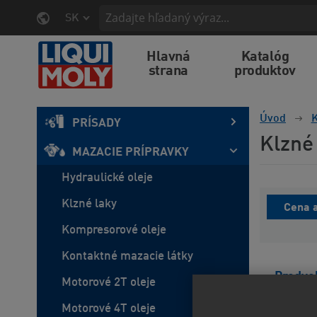
SK
Hlavná
Katalóg
strana
produktov
Úvod
K
PRÍSADY
Klzné
MAZACIE PRÍPRAVKY
Hydraulické oleje
Klzné laky
Cena a
Kompresorové oleje
Kontaktné mazacie látky
Predvo
Motorové 2T oleje
Motorové 4T oleje