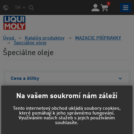
0
SK
Úvod
Katalóg produktov
MAZACIE PRÍPRAVKY
Špeciálne oleje
Špeciálne oleje
Cena a štítky
Materiál obalu
Na vašem soukromí nám záleží
Objem
Tento internetový obchod ukládá soubory cookies,
které pomáhají k jeho správnému fungování.
Zobraziť vybrané
Využíváním našich služeb s jejich používáním
souhlasíte.