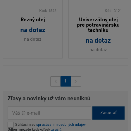
Kód:
1846
Kód:
3121
Rezný olej
Univerzálny olej
pre potravinársku
na dotaz
techniku
na dotaz
na dotaz
na dotaz
1
Zľavy a novinky už vám neuniknú
Zasielať
Súhlasím so
spracúvaním osobných údajov.
Odber môžete kedykoľvek
zrušiť
.