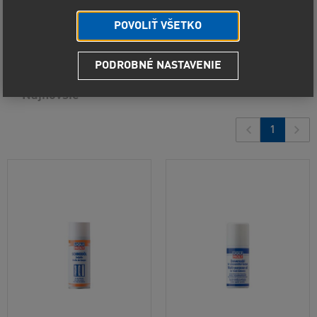
Predvolené radenie
POVOLIŤ VŠETKO
Od najlacnejšieho
2
produkty
PODROBNÉ NASTAVENIE
Od najdrahšieho
Najnovšie
1