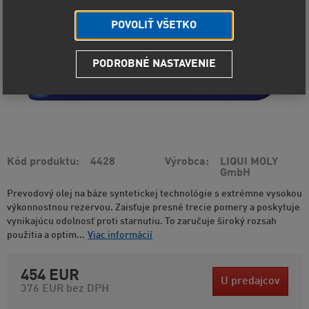
POVOLIŤ VŠETKO
PODROBNÉ NASTAVENIE
Kód produktu
4428
Výrobca
LIQUI MOLY
GmbH
Prevodový olej na báze syntetickej technológie s extrémne vysokou
výkonnostnou rezervou. Zaisťuje presné trecie pomery a poskytuje
vynikajúcu odolnosť proti starnutiu. To zaručuje široký rozsah
použitia a optim...
Viac informácií
454 EUR
U predajcov
376 EUR
bez DPH