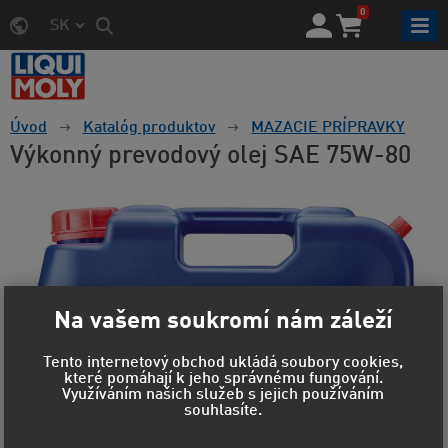
0
SK
Úvod
Katalóg produktov
MAZACIE PRÍPRAVKY
Výkonný prevodový olej SAE 75W-80
Na vašem soukromí nám záleží
Tento internetový obchod ukládá soubory cookies,
které pomáhají k jeho správnému fungování.
Využíváním našich služeb s jejich používáním
souhlasíte.