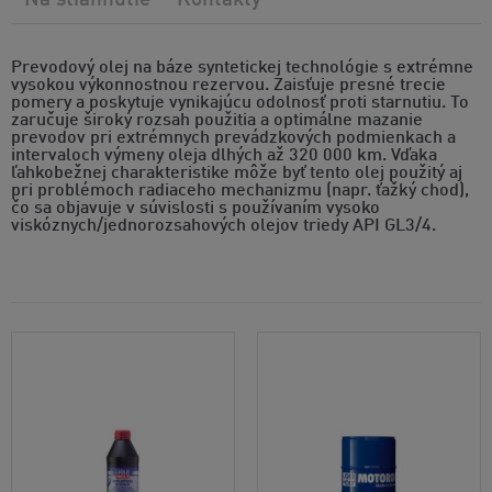
Na stiahnutie
Kontakty
Prevodový olej na báze syntetickej technológie s extrémne
vysokou výkonnostnou rezervou. Zaisťuje presné trecie
pomery a poskytuje vynikajúcu odolnosť proti starnutiu. To
zaručuje široký rozsah použitia a optimálne mazanie
prevodov pri extrémnych prevádzkových podmienkach a
intervaloch výmeny oleja dlhých až 320 000 km. Vďaka
ľahkobežnej charakteristike môže byť tento olej použitý aj
pri problémoch radiaceho mechanizmu (napr. ťažký chod),
čo sa objavuje v súvislosti s používaním vysoko
viskóznych/jednorozsahových olejov triedy API GL3/4.