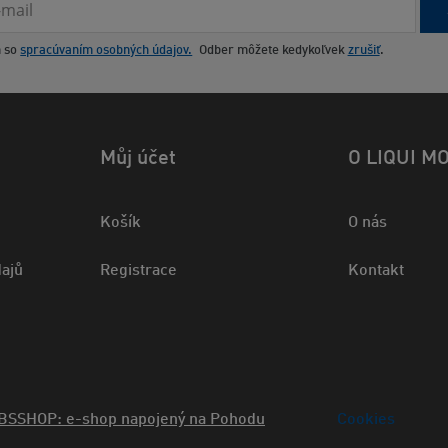
m so
spracúvaním osobných údajov.
Odber môžete kedykoľvek
zrušiť
.
Můj účet
O LIQUI M
Košík
O nás
ajů
Registrace
Kontakt
BSSHOP: e-shop napojený na Pohodu
Cookies