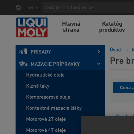
SK
Hlavná
Katalóg
strana
produktov
Úvod
K
PRÍSADY
Pre b
MAZACIE PRÍPRAVKY
Hydraulické oleje
Klzné laky
Cena a
Kompresorové oleje
Kontaktné mazacie látky
Predvo
Motorové 2T oleje
Motorové 4T oleje