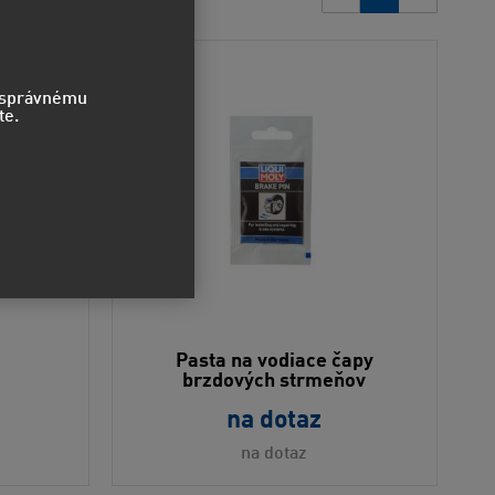
o správnému
te.
Pasta na vodiace čapy
brzdových strmeňov
na dotaz
na dotaz