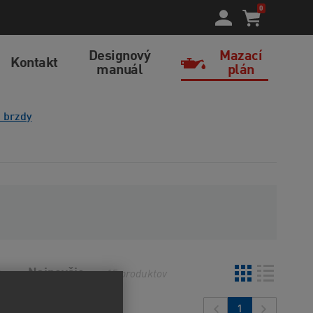
0
Designový
Mazací
Kontakt
manuál
plán
 brzdy
o
Najnovšie
15
produktov
1