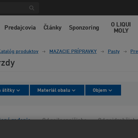
O LIQUI
Predajcovia
Články
Sponzoring
MOLY
atalóg produktov
MAZACIE PRÍPRAVKY
Pasty
Pre
rzdy
 štítky
Materiál obalu
Objem
lené radenie
Od najlacnejšieho
Od najdrahšieh