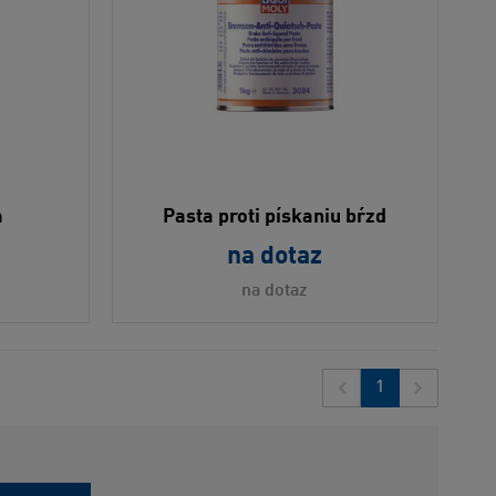
a
Pasta proti pískaniu bŕzd
na dotaz
na dotaz
1