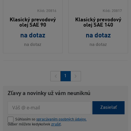
Kód:
20816
Kód:
20817
Klasický prevodový
Klasický prevodový
olej SAE 90
olej SAE 140
na dotaz
na dotaz
na dotaz
na dotaz
1
Zľavy a novinky už vám neuniknú
Zasielať
Súhlasím so
spracúvaním osobných údajov.
Odber môžete kedykoľvek
zrušiť
.