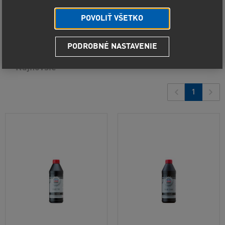
Predvolené radenie
POVOLIŤ VŠETKO
Od najlacnejšieho
2
produkty
PODROBNÉ NASTAVENIE
Od najdrahšieho
Najnovšie
1