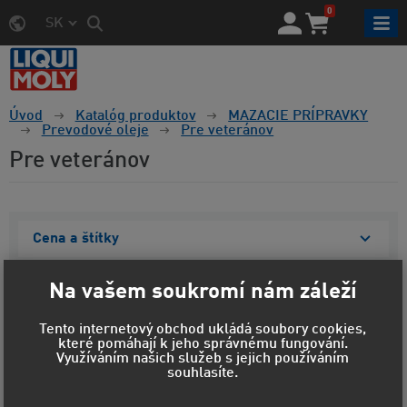
0
SK
Úvod
Katalóg produktov
MAZACIE PRÍPRAVKY
Prevodové oleje
Pre veteránov
Pre veteránov
Cena a štítky
Materiál obalu
Na vašem soukromí nám záleží
Objem
Tento internetový obchod ukládá soubory cookies,
které pomáhají k jeho správnému fungování.
Zobraziť vybrané
Využíváním našich služeb s jejich používáním
souhlasíte.