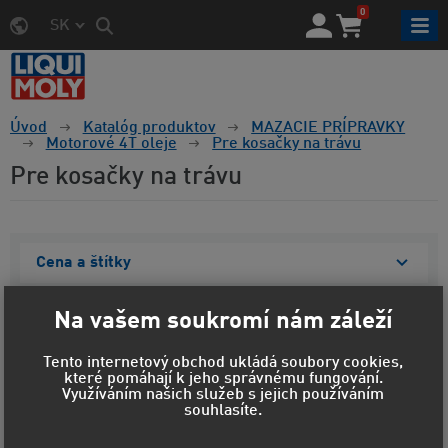
0
SK
Úvod
Katalóg produktov
MAZACIE PRÍPRAVKY
Motorové 4T oleje
Pre kosačky na trávu
Pre kosačky na trávu
Cena a štítky
Materiál obalu
Na vašem soukromí nám záleží
Objem
Tento internetový obchod ukládá soubory cookies,
které pomáhají k jeho správnému fungování.
Viskozita
Využíváním našich služeb s jejich používáním
souhlasíte.
Zobraziť vybrané