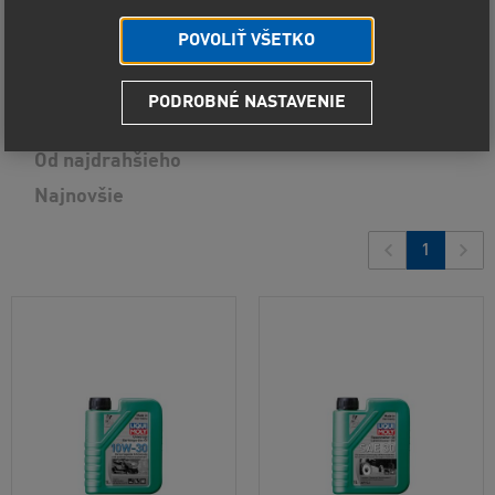
POVOLIŤ VŠETKO
Predvolené radenie
PODROBNÉ NASTAVENIE
Od najlacnejšieho
3
produkty
Od najdrahšieho
Najnovšie
1