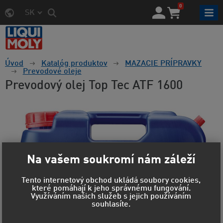
0
SK
Úvod
Katalóg produktov
MAZACIE PRÍPRAVKY
Prevodové oleje
Prevodový olej Top Tec ATF 1600
Na vašem soukromí nám záleží
Tento internetový obchod ukládá soubory cookies,
které pomáhají k jeho správnému fungování.
Využíváním našich služeb s jejich používáním
souhlasíte.