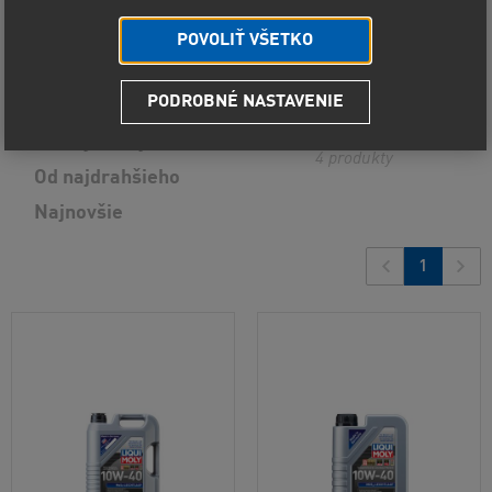
Zobraziť vybrané
POVOLIŤ VŠETKO
PODROBNÉ NASTAVENIE
Predvolené radenie
Od najlacnejšieho
4
produkty
Od najdrahšieho
Najnovšie
1