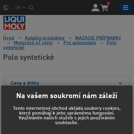
0
SK
Úvod
Katalóg produktov
MAZACIE PRÍPRAVKY
Motorové 4T oleje
Pre automobily
Polo
syntetické
Polo syntetické
Cena a štítky
Na vašem soukromí nám záleží
Materiál obalu
Tento internetový obchod ukládá soubory cookies,
Objem
které pomáhají k jeho správnému fungování.
Využíváním našich služeb s jejich používáním
Viskozita
souhlasíte.