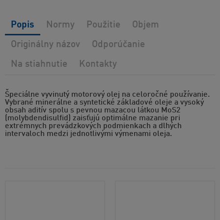
Popis
Normy
Použitie
Objem
Originálny názov
Odporúčanie
Na stiahnutie
Kontakty
Špeciálne vyvinutý motorový olej na celoročné používanie.
Vybrané minerálne a syntetické základové oleje a vysoký
obsah aditív spolu s pevnou mazacou látkou MoS2
(molybdendisulfid) zaisťujú optimálne mazanie pri
extrémnych prevádzkových podmienkach a dlhých
intervaloch medzi jednotlivými výmenami oleja.