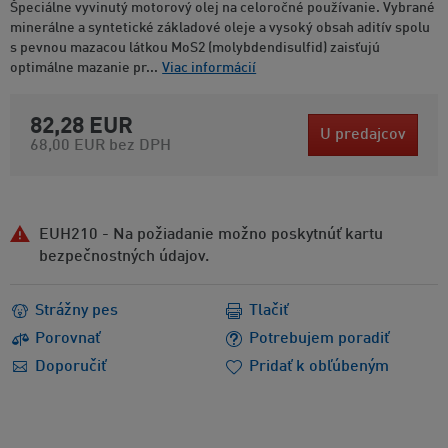
Špeciálne vyvinutý motorový olej na celoročné používanie. Vybrané
minerálne a syntetické základové oleje a vysoký obsah aditív spolu
s pevnou mazacou látkou MoS2 (molybdendisulfid) zaisťujú
optimálne mazanie pr...
Viac informácií
82,28 EUR
U predajcov
68,00 EUR
bez DPH
EUH210 - Na požiadanie možno poskytnúť kartu
bezpečnostných údajov.
Strážny pes
Tlačiť
Porovnať
Potrebujem poradiť
Doporučiť
Pridať k obľúbeným