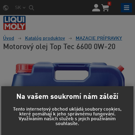
0
SK
Úvod
Katalóg produktov
MAZACIE PRÍPRAVKY
Motorový olej Top Tec 6600 0W-20
Na vašem soukromí nám záleží
Tento internetový obchod ukládá soubory cookies,
které pomáhají k jeho správnému fungování.
Využíváním našich služeb s jejich používáním
souhlasíte.