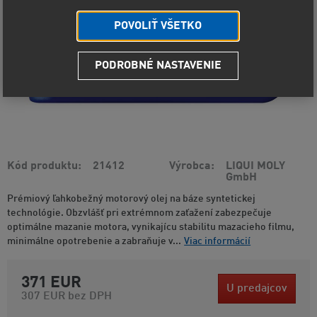
POVOLIŤ VŠETKO
PODROBNÉ NASTAVENIE
Kód produktu
21412
Výrobca
LIQUI MOLY
GmbH
Prémiový ľahkobežný motorový olej na báze syntetickej
technológie. Obzvlášť pri extrémnom zaťažení zabezpečuje
optimálne mazanie motora, vynikajícu stabilitu mazacieho filmu,
minimálne opotrebenie a zabraňuje v...
Viac informácií
371 EUR
U predajcov
307 EUR
bez DPH