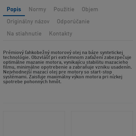
Popis
Normy
Použitie
Objem
Originálny názov
Odporúčanie
Na stiahnutie
Kontakty
Prémiový ľahkobežný motorový olej na báze syntetickej
technológie. Obzvlášť pri extrémnom zaťažení zabezpečuje
optimálne mazanie motora, vynikajícu stabilitu mazacieho
filmu, minimálne opotrebenie a zabraňuje vzniku usadenín.
Nejvhodnejší mazací olej pre motory so start-stop
systémami. Zaisťuje maximálny výkon motora pri nízkej
spotrebe pohonných hmôt.