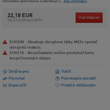
minimálne opotrebenie a zabraňuje v...
Viac informácií
22,18 EUR
U predajcov
18,33 EUR
bez DPH
EUH208 - Obsahuje alergénne látky. Môže vyvolať
alergickú reakciu.
EUH210 - Na požiadanie možno poskytnúť kartu
bezpečnostných údajov.
Strážny pes
Tlačiť
Porovnať
Potrebujem poradiť
Doporučiť
Pridať k obľúbeným