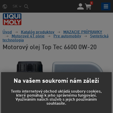
0
SK
Úvod
Katalóg produktov
MAZACIE PRÍPRAVKY
Motorové 4T oleje
Pre automobily
Syntetická
technologia
Motorový olej Top Tec 6600 0W-20
Na vašem soukromí nám záleží
Tento internetový obchod ukládá soubory cookies,
které pomáhají k jeho správnému fungování.
Využíváním našich služeb s jejich používáním
souhlasíte.