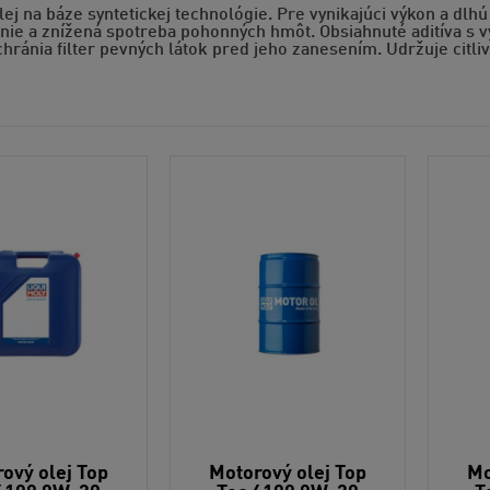
ej na báze syntetickej technológie. Pre vynikajúci výkon a dlhú
enie a znížená spotreba pohonných hmôt. Obsiahnuté aditíva s
hránia filter pevných látok pred jeho zanesením. Udržuje citl
ový olej Top
Motorový olej Top
Mo