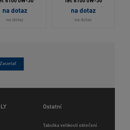
ec 6100 0W-30
Tec 6100 0W-30
na dotaz
na dotaz
na dotaz
na dotaz
Zasielať
OLY
Ostatní
Tabulka velikostí oblečení