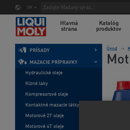
SK
Hlavná
Katalóg
strana
produktov
Úvod
K
PRÍSADY
Mot
MAZACIE PRÍPRAVKY
Hydraulické oleje
Klzné laky
Kompresorové oleje
Kontaktné mazacie látky
Motorové 2T oleje
Motorové 4T oleje