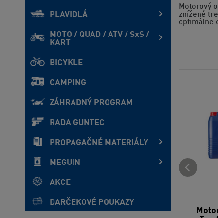
Motorový ol
PLAVIDLÁ
znížené tr
optimálne c
MOTO / QUAD / ATV / SxS /
KART
BICYKLE
CAMPING
ZÁHRADNÝ PROGRAM
RADA GUNTEC
PROPAGAČNÉ MATERIÁLY
MEGUIN
AKCE
DARČEKOVÉ POUKAZY
Motor