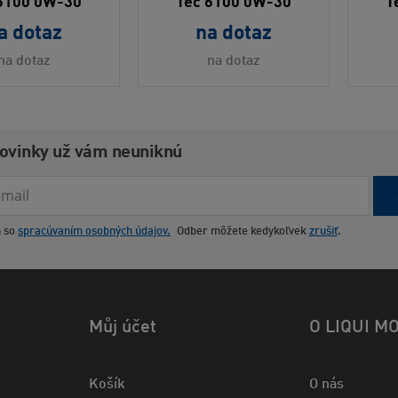
6100 0W-30
Tec 6100 0W-30
T
a dotaz
na dotaz
na dotaz
na dotaz
novinky už vám neuniknú
m so
spracúvaním osobných údajov.
Odber môžete kedykoľvek
zrušiť
.
Můj účet
O LIQUI M
Košík
O nás