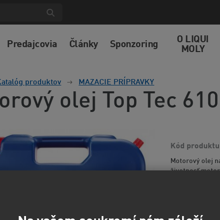
O LIQUI
Predajcovia
Články
Sponzoring
MOLY
atalóg produktov
MAZACIE PRÍPRAVKY
orový olej Top Tec 61
Kód produktu
Motorový olej n
životnosť motora
znížená spotreb
informácií