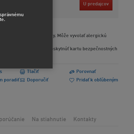
 EUR
U predajcov
ez DPH
o správnému
te.
Obsahuje alergénne látky. Môže vyvolať alergickú
Na požiadanie možno poskytnúť kartu bezpečnostných
s
Tlačiť
Porovnať
m poradiť
Doporučiť
Pridať k obľúbeným
porúčanie
Na stiahnutie
Kontakty