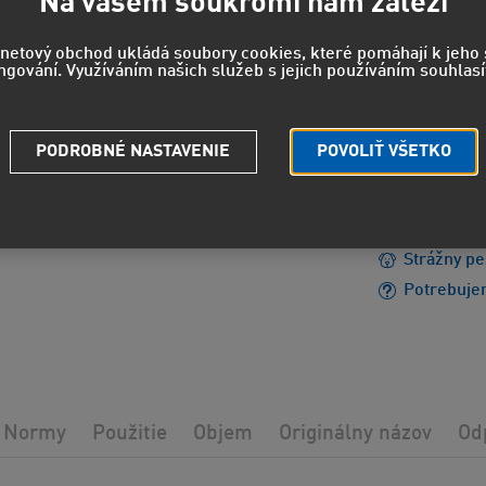
403
Na vašem soukromí nám záleží
333 EUR
b
rnetový obchod ukládá soubory cookies, které pomáhají k jeh
ngování. Využíváním našich služeb s jejich používáním souhlasí
EUH208 - 
PODROBNÉ NASTAVENIE
POVOLIŤ VŠETKO
reakciu.
EUH210 - 
údajov.
Strážny pe
Potrebuje
Normy
Použitie
Objem
Originálny názov
Od