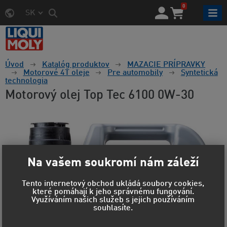
0
SK
Úvod
Katalóg produktov
MAZACIE PRÍPRAVKY
Motorové 4T oleje
Pre automobily
Syntetická
technologia
Motorový olej Top Tec 6100 0W-30
Na vašem soukromí nám záleží
Tento internetový obchod ukládá soubory cookies,
které pomáhají k jeho správnému fungování.
Využíváním našich služeb s jejich používáním
souhlasíte.