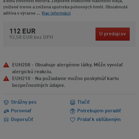
a dlhú životnosť motora. Zlepšené viskozitné vlastnosti oleja,
znížené trenie a znížená spotreba pohonných hmôt. Obsiahnuté
aditíva s výrazne ...
Viac informácií
112 EUR
U predajcov
92,58 EUR
bez DPH
EUH208 - Obsahuje alergénne látky. Môže vyvolať
alergickú reakciu.
EUH210 - Na požiadanie možno poskytnúť kartu
bezpečnostných údajov.
Strážny pes
Tlačiť
Porovnať
Potrebujem poradiť
Doporučiť
Pridať k obľúbeným