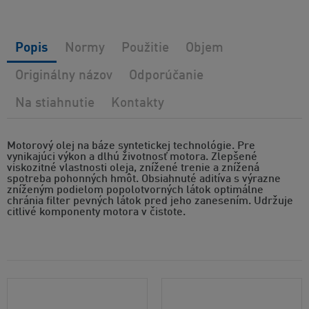
Popis
Normy
Použitie
Objem
Originálny názov
Odporúčanie
Na stiahnutie
Kontakty
Motorový olej na báze syntetickej technológie. Pre
vynikajúci výkon a dlhú životnosť motora. Zlepšené
viskozitné vlastnosti oleja, znížené trenie a znížená
spotreba pohonných hmôt. Obsiahnuté aditíva s výrazne
zníženým podielom popolotvorných látok optimálne
chránia filter pevných látok pred jeho zanesením. Udržuje
citlivé komponenty motora v čistote.