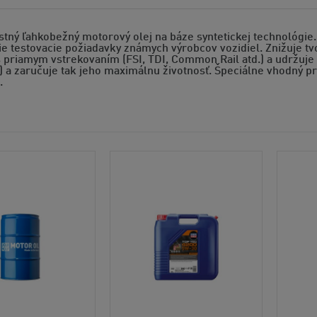
tný ľahkobežný motorový olej na báze syntetickej technológie. 
ie testovacie požiadavky známych výrobcov vozidiel. Znižuje t
priamym vstrekovaním (FSI, TDI, Common Rail atd.) a udržuje n
) a zaručuje tak jeho maximálnu životnosť. Špeciálne vhodný p
.