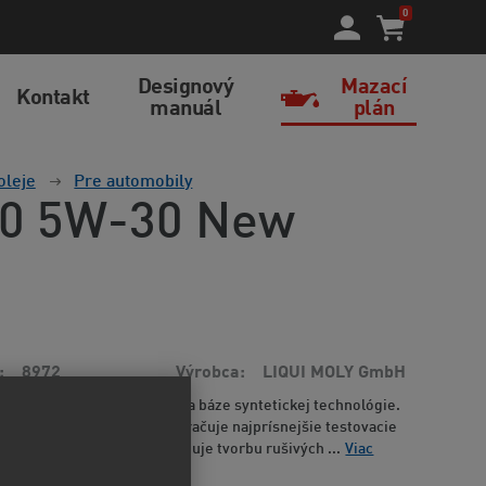
0
Designový
Mazací
Kontakt
manuál
plán
oleje
Pre automobily
200 5W-30 New
8972
Výrobca
LIQUI MOLY GmbH
ľahkobežný motorový olej na báze syntetickej technológie.
júcu čistotu v motore a prekračuje najprísnejšie testovacie
ych výrobcov vozidiel. Znižuje tvorbu rušivých ...
Viac