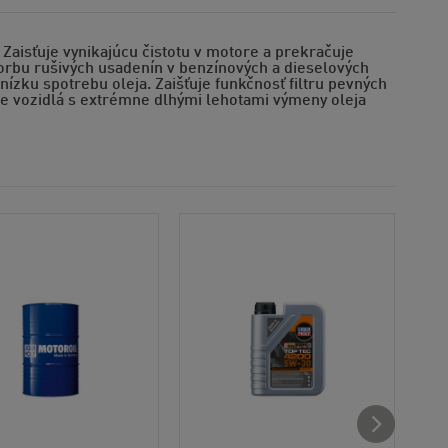
Zaisťuje vynikajúcu čistotu v motore a prekračuje
vorbu rušivých usadenín v benzínových a dieselových
ízku spotrebu oleja. Zaišťuje funkčnosť filtru pevných
re vozidlá s extrémne dlhými lehotami výmeny oleja
Odp