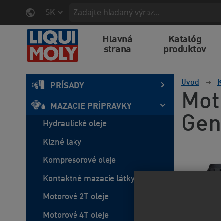
SK
Hlavná
Katalóg
strana
produktov
Úvod
K
PRÍSADY
Mot
MAZACIE PRÍPRAVKY
Gen
Hydraulické oleje
Klzné laky
Kompresorové oleje
Kontaktné mazacie látky
Motorové 2T oleje
Motorové 4T oleje