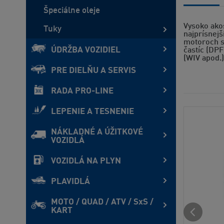
Špeciálne oleje
Vysoko akos
Tuky
najprísnejš
motoroch s 
ÚDRŽBA VOZIDIEL
častíc (DPF
(WIV apod.)
PRE DIELŇU A SERVIS
RADA PRO-LINE
LEPENIE A TESNENIE
NÁKLADNÉ A ÚŽITKOVÉ
VOZIDLÁ
VOZIDLÁ NA PLYN
PLAVIDLÁ
MOTO / QUAD / ATV / SxS /
KART