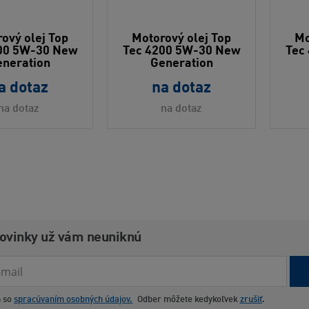
ový olej Top
Motorový olej Top
Mo
00 5W-30 New
Tec 4200 5W-30 New
Tec
neration
Generation
a dotaz
na dotaz
na dotaz
na dotaz
novinky už vám neuniknú
m so
spracúvaním osobných údajov.
Odber môžete kedykoľvek
zrušiť
.