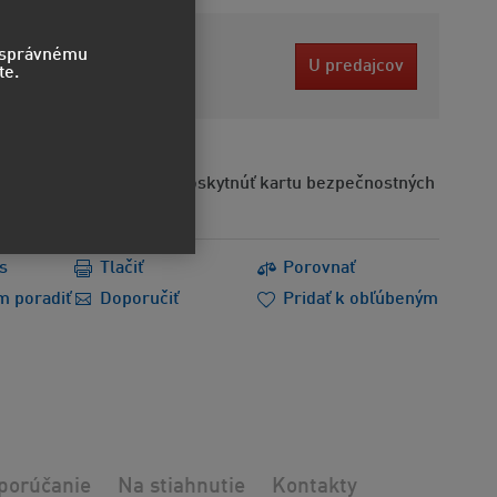
3 EUR
o správnému
U predajcov
te.
bez DPH
Na požiadanie možno poskytnúť kartu bezpečnostných
s
Tlačiť
Porovnať
m poradiť
Doporučiť
Pridať k obľúbeným
porúčanie
Na stiahnutie
Kontakty