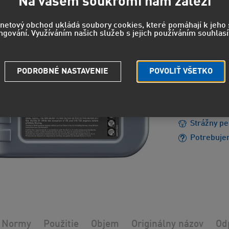
Na vašem soukromí nám záleží
20,6
rnetový obchod ukládá soubory cookies, které pomáhají k jeh
ngování. Využíváním našich služeb s jejich používáním souhlasí
17,05 EUR
PODROBNÉ NASTAVENIE
POVOLIŤ VŠETKO
EUH210 - 
údajov.
Strážny pe
Potrebuje
Normy
Použitie
Objem
Originálny názov
Od