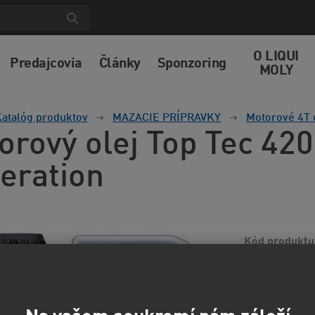
O LIQUI
Predajcovia
Články
Sponzoring
MOLY
atalóg produktov
MAZACIE PRÍPRAVKY
Motorové 4T 
orový olej Top Tec 4
eration
Kód produktu
Vysoko akostný 
Zaisťuje vynika
požiadavky znám
informácií