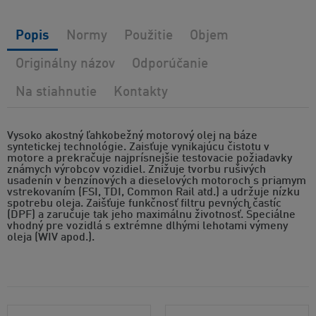
Popis
Normy
Použitie
Objem
Originálny názov
Odporúčanie
Na stiahnutie
Kontakty
Vysoko akostný ľahkobežný motorový olej na báze
syntetickej technológie. Zaisťuje vynikajúcu čistotu v
motore a prekračuje najprísnejšie testovacie požiadavky
známych výrobcov vozidiel. Znižuje tvorbu rušivých
usadenín v benzínových a dieselových motoroch s priamym
vstrekovaním (FSI, TDI, Common Rail atd.) a udržuje nízku
spotrebu oleja. Zaišťuje funkčnosť filtru pevných častíc
(DPF) a zaručuje tak jeho maximálnu životnosť. Špeciálne
vhodný pre vozidlá s extrémne dlhými lehotami výmeny
oleja (WIV apod.).