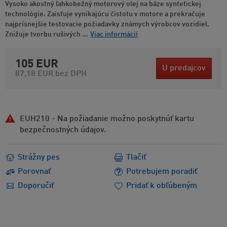
Vysoko akostný ľahkobežný motorový olej na báze syntetickej
technológie. Zaisťuje vynikajúcu čistotu v motore a prekračuje
najprísnejšie testovacie požiadavky známych výrobcov vozidiel.
Znižuje tvorbu rušivých ...
Viac informácií
105 EUR
U predajcov
87,18 EUR
bez DPH
EUH210 - Na požiadanie možno poskytnúť kartu
bezpečnostných údajov.
Strážny pes
Tlačiť
Porovnať
Potrebujem poradiť
Doporučiť
Pridať k obľúbeným