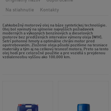
Originálny názov
Odporúčanie
Na stiahnutie
Kontakty
Ľahkobežný motorový olej na báze syntetickej technológie.
Olej bol vyvinutý na splnenie najvyšších požiadaviek
moderných a výkonných benzínových a dieselových
motorov bez predĺžených intervalov výmeny oleja (WIV).
Šetrí pohonné hmoty a optimálne chráni motor pred
opotrebovaním. Zloženie oleja pôsobí pozitívne na tesniace
materiály a tým aj na celkovú tesnosť motora. Preto sa tento
olej hodí pre celoročné použitie a pre vozidlá s prejdenou
vzdialenosťou vyššou ako 100.000 km.