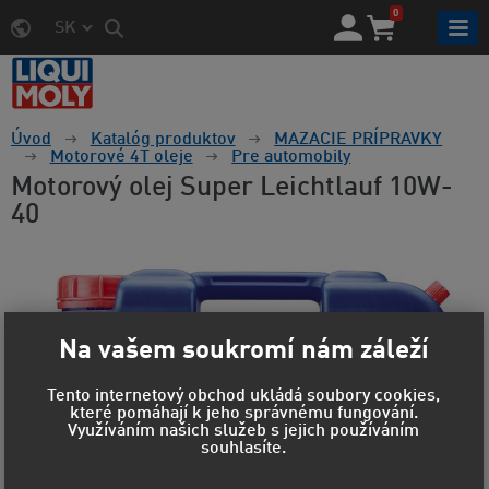
0
SK
Úvod
Katalóg produktov
MAZACIE PRÍPRAVKY
Motorové 4T oleje
Pre automobily
Motorový olej Super Leichtlauf 10W-
40
Na vašem soukromí nám záleží
Tento internetový obchod ukládá soubory cookies,
které pomáhají k jeho správnému fungování.
Využíváním našich služeb s jejich používáním
souhlasíte.