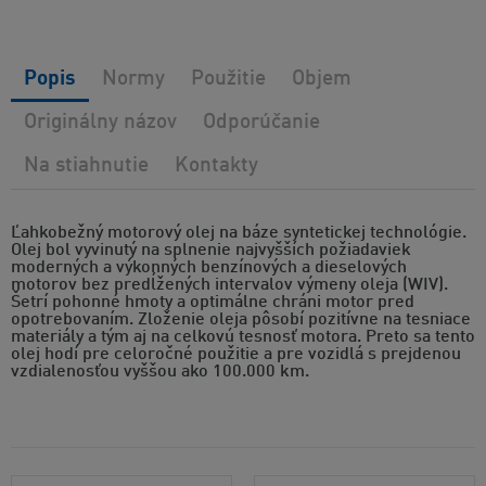
Popis
Normy
Použitie
Objem
Originálny názov
Odporúčanie
Na stiahnutie
Kontakty
Ľahkobežný motorový olej na báze syntetickej technológie.
Olej bol vyvinutý na splnenie najvyšších požiadaviek
moderných a výkonných benzínových a dieselových
motorov bez predĺžených intervalov výmeny oleja (WIV).
Šetrí pohonné hmoty a optimálne chráni motor pred
opotrebovaním. Zloženie oleja pôsobí pozitívne na tesniace
materiály a tým aj na celkovú tesnosť motora. Preto sa tento
olej hodí pre celoročné použitie a pre vozidlá s prejdenou
vzdialenosťou vyššou ako 100.000 km.