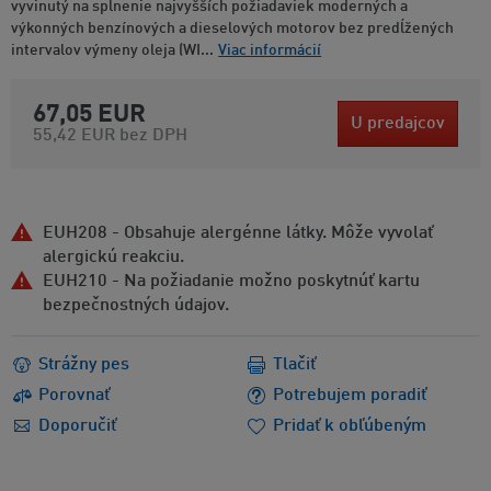
vyvinutý na splnenie najvyšších požiadaviek moderných a
výkonných benzínových a dieselových motorov bez predĺžených
intervalov výmeny oleja (WI...
Viac informácií
67,05 EUR
U predajcov
55,42 EUR
bez DPH
EUH208 - Obsahuje alergénne látky. Môže vyvolať
alergickú reakciu.
EUH210 - Na požiadanie možno poskytnúť kartu
bezpečnostných údajov.
Strážny pes
Tlačiť
Porovnať
Potrebujem poradiť
Doporučiť
Pridať k obľúbeným