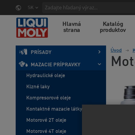
SK
Hlavná
Katalóg
strana
produktov
Úvod
K
PRÍSADY
Mot
MAZACIE PRÍPRAVKY
Hydraulické oleje
Klzné laky
Kompresorové oleje
Kontaktné mazacie látky
Motorové 2T oleje
Motorové 4T oleje