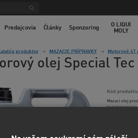
O LIQUI
Predajcovia
Články
Sponzoring
MOLY
atalóg produktov
MAZACIE PRÍPRAVKY
Motorové 4T 
orový olej Special Te
Kód produktu
Mazací olej pre
koncipovaný na
základových ole
m...
Viac inform