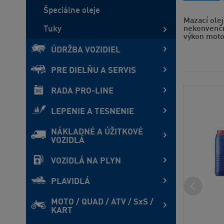
Špeciálne oleje
Mazací ole
Tuky
nekonvenčn
výkon moto
ÚDRŽBA VOZIDIEL
PRE DIELŇU A SERVIS
RADA PRO-LINE
LEPENIE A TESNENIE
NÁKLADNÉ A ÚŽITKOVÉ
VOZIDLÁ
VOZIDLÁ NA PLYN
PLAVIDLÁ
MOTO / QUAD / ATV / SxS /
KART