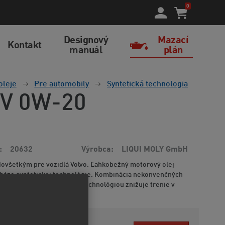
0
Designový
Mazací
Kontakt
manuál
plán
oleje
Pre automobily
Syntetická technologia
c V 0W-20
20632
Výrobca
LIQUI MOLY GmbH
dovšetkým pre vozidlá Volvo. Ľahkobežný motorový olej
 báze syntetickej technológie. Kombinácia nekonvenčných
jov s modernou aditívnou technológiou znižuje trenie v
ácií