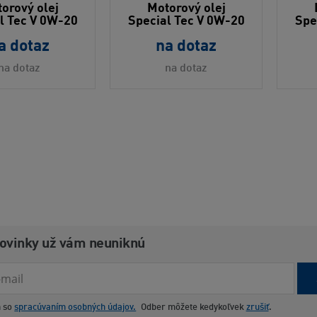
orový olej
Motorový olej
l Tec V 0W-20
Special Tec V 0W-20
Spe
a dotaz
na dotaz
na dotaz
na dotaz
novinky už vám neuniknú
m so
spracúvaním osobných údajov.
Odber môžete kedykoľvek
zrušiť
.