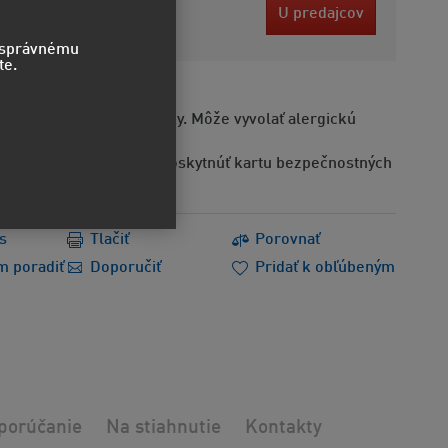
 EUR
U predajcov
bez DPH
o správnému
te.
Obsahuje alergénne látky. Môže vyvolať alergickú
Na požiadanie možno poskytnúť kartu bezpečnostných
s
Tlačiť
Porovnať
m poradiť
Doporučiť
Pridať k obľúbeným
porúčanie
Na stiahnutie
Kontakty