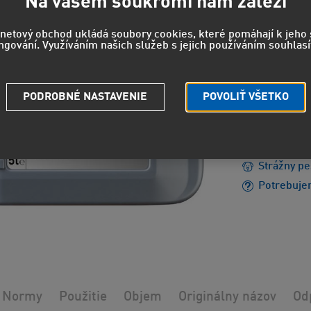
100
Na vašem soukromí nám záleží
82,84 EUR
rnetový obchod ukládá soubory cookies, které pomáhají k jeh
ngování. Využíváním našich služeb s jejich používáním souhlasí
EUH208 - 
PODROBNÉ NASTAVENIE
POVOLIŤ VŠETKO
reakciu.
EUH210 - 
údajov.
Strážny pe
Potrebuje
Normy
Použitie
Objem
Originálny názov
Od