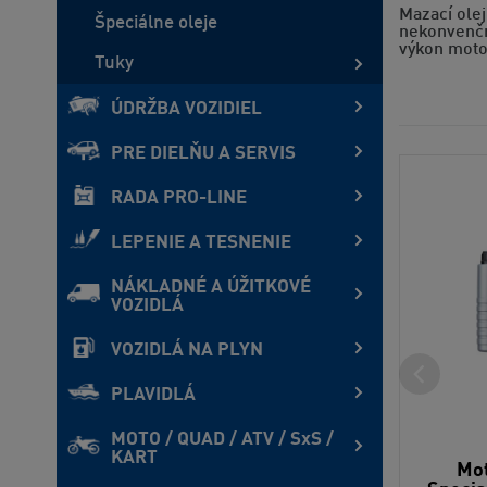
Mazací ole
Špeciálne oleje
nekonvenčn
výkon moto
Tuky
ÚDRŽBA VOZIDIEL
PRE DIELŇU A SERVIS
RADA PRO-LINE
LEPENIE A TESNENIE
NÁKLADNÉ A ÚŽITKOVÉ
VOZIDLÁ
VOZIDLÁ NA PLYN
PLAVIDLÁ
MOTO / QUAD / ATV / SxS /
KART
Mot