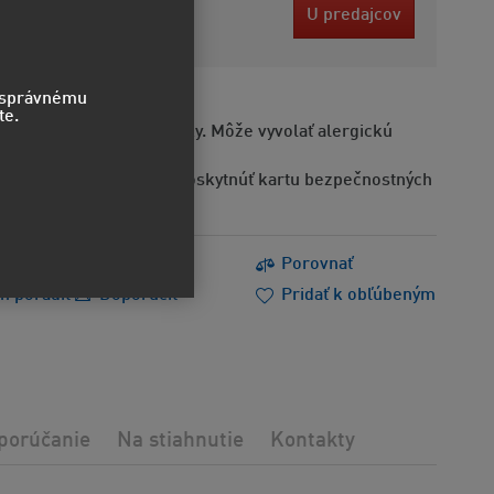
6 EUR
U predajcov
bez DPH
o správnému
te.
Obsahuje alergénne látky. Môže vyvolať alergickú
Na požiadanie možno poskytnúť kartu bezpečnostných
s
Tlačiť
Porovnať
m poradiť
Doporučiť
Pridať k obľúbeným
porúčanie
Na stiahnutie
Kontakty