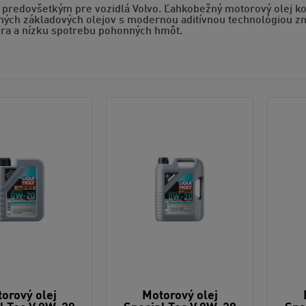
j predovšetkým pre vozidlá Volvo. Ľahkobežný motorový olej ko
ých základových olejov s modernou aditívnou technológiou zn
ra a nízku spotrebu pohonných hmôt.
orový olej
Motorový olej