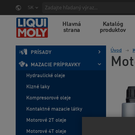
SK
Hlavná
Katalóg
strana
produktov
Úvod
K
PRÍSADY
Mot
MAZACIE PRÍPRAVKY
Hydraulické oleje
Klzné laky
Kompresorové oleje
Kontaktné mazacie látky
Motorové 2T oleje
Motorové 4T oleje