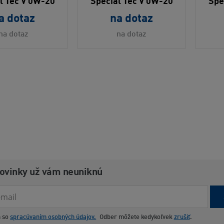
l Tec V 0W-20
Special Tec V 0W-20
Spe
a dotaz
na dotaz
na dotaz
na dotaz
novinky už vám neuniknú
m so
spracúvaním osobných údajov.
Odber môžete kedykoľvek
zrušiť
.