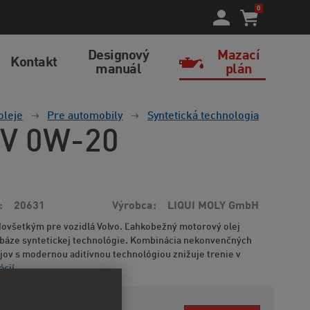
0
Designový
Mazací
Kontakt
manuál
plán
oleje
Pre automobily
Syntetická technologia
c V 0W-20
20631
Výrobca
LIQUI MOLY GmbH
dovšetkým pre vozidlá Volvo. Ľahkobežný motorový olej
 báze syntetickej technológie. Kombinácia nekonvenčných
jov s modernou aditívnou technológiou znižuje trenie v
ácií