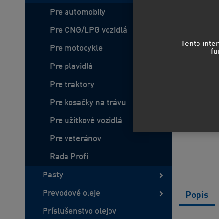
Pre automobily
Pre CNG/LPG vozidlá
Tento inte
Pre motocykle
fu
Pre plavidlá
Pre traktory
Pre kosačky na trávu
Pre užitkové vozidlá
Pre veteránov
Rada Profi
Pasty
Prevodové oleje
Popis
Príslušenstvo olejov