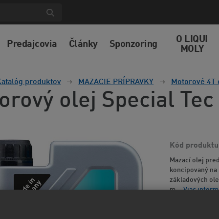
O LIQUI
Predajcovia
Články
Sponzoring
MOLY
atalóg produktov
MAZACIE PRÍPRAVKY
Motorové 4T 
orový olej Special Te
Kód produktu
Mazací olej pre
koncipovaný na
základových ole
m...
Viac inform