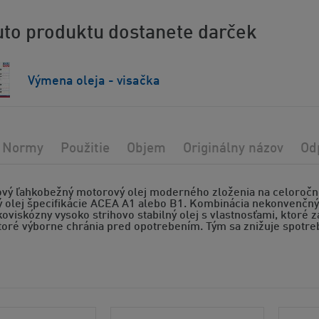
to produktu dostanete darček
Výmena oleja - visačka
Normy
Použitie
Objem
Originálny názov
Od
vý ľahkobežný motorový olej moderného zloženia na celoročné p
 olej špecifikácie ACEA A1 alebo B1. Kombinácia nekonvenčný
koviskózny vysoko strihovo stabilný olej s vlastnosťami, ktoré 
toré výborne chránia pred opotrebením. Tým sa znižuje spotre