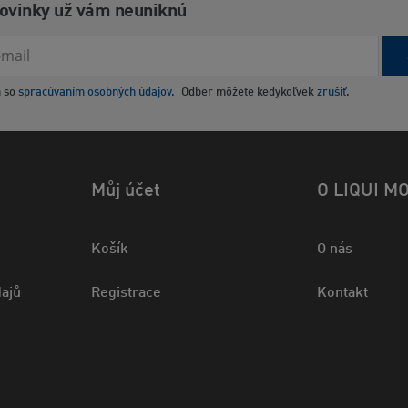
novinky už vám neuniknú
m so
spracúvaním osobných údajov.
Odber môžete kedykoľvek
zrušiť
.
Můj účet
O LIQUI M
Košík
O nás
ajů
Registrace
Kontakt