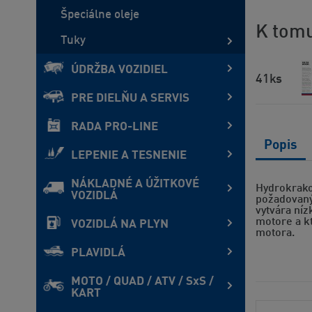
Špeciálne oleje
K tomu
Tuky
ÚDRŽBA VOZIDIEL
41ks
PRE DIELŇU A SERVIS
RADA PRO-LINE
Popis
LEPENIE A TESNENIE
NÁKLADNÉ A ÚŽITKOVÉ
Hydrokrako
VOZIDLÁ
požadovaný
vytvára níz
motore a k
VOZIDLÁ NA PLYN
motora.
PLAVIDLÁ
MOTO / QUAD / ATV / SxS /
KART