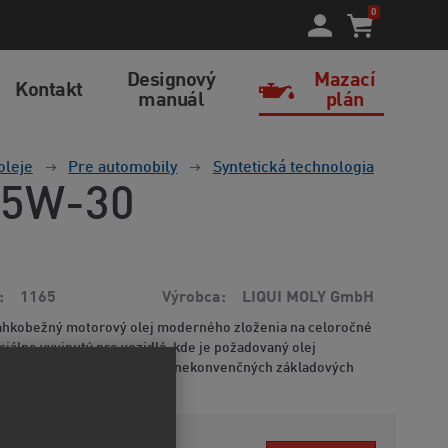
0
Designový
Mazací
Kontakt
manuál
plán
oleje
Pre automobily
Syntetická technologia
c 5W-30
1165
Výrobca
LIQUI MOLY GmbH
ahkobežný motorový olej moderného zloženia na celoročné
ciálne vyvinutý pre vozidlá, kde je požadovaný olej
CEA A1 alebo B1. Kombinácia nekonvenčných základových
ormácií