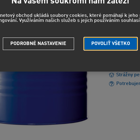
1 91
Na vašem soukromí nám záleží
1 586 EUR
rnetový obchod ukládá soubory cookies, které pomáhají k jeh
ngování. Využíváním našich služeb s jejich používáním souhlasí
EUH208 - 
PODROBNÉ NASTAVENIE
POVOLIŤ VŠETKO
reakciu.
EUH210 - 
údajov.
Strážny pe
Potrebuje