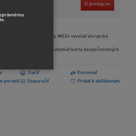
9 EUR
U predajcov
bez DPH
o správnému
te.
Obsahuje alergénne látky. Môže vyvolať alergickú
Na požiadanie možno poskytnúť kartu bezpečnostných
s
Tlačiť
Porovnať
m poradiť
Doporučiť
Pridať k obľúbeným