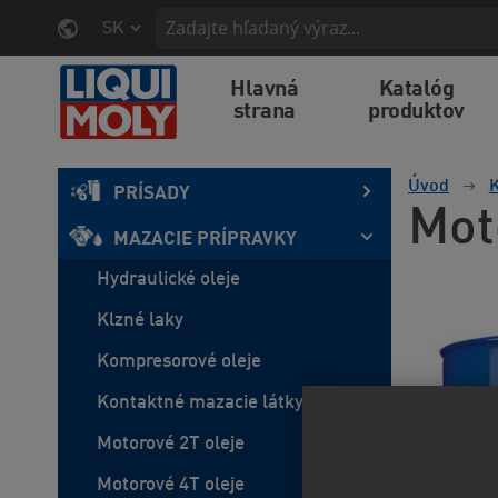
SK
Hlavná
Katalóg
strana
produktov
Úvod
K
PRÍSADY
Mot
MAZACIE PRÍPRAVKY
Hydraulické oleje
Klzné laky
Kompresorové oleje
Kontaktné mazacie látky
Motorové 2T oleje
Motorové 4T oleje