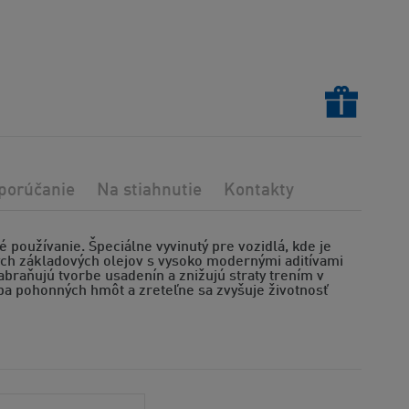
porúčanie
Na stiahnutie
Kontakty
oužívanie. Špeciálne vyvinutý pre vozidlá, kde je
ch základových olejov s vysoko modernými aditívami
zabraňujú tvorbe usadenín a znižujú straty trením v
ba pohonných hmôt a zreteľne sa zvyšuje životnosť