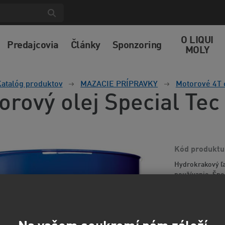
O LIQUI
Predajcovia
Články
Sponzoring
MOLY
atalóg produktov
MAZACIE PRÍPRAVKY
Motorové 4T 
orový olej Special Te
Kód produktu
Hydrokrakový ľ
používanie. Špe
špecifikácie A
olejo...
Viac inf