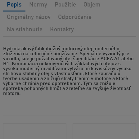
Popis
Normy
Použitie
Objem
Originálny názov
Odporúčanie
Na stiahnutie
Kontakty
Hydrokrakový ľahkobežný motorový olej moderného
zloženia na celoročné používanie. Špeciálne vyvinutý pre
vozidlá, kde je požadovaný olej špecifikácie ACEA A1 alebo
B1. Kombinácia nekonvenčných základových olejov s
vysoko modernými aditívami vytvára nízkoviskózny vysoko
strihovo stabilný olej s vlastnosťami, ktoré zabraňujú
tvorbe usadenín a znižujú straty trením v motore a ktoré
výborne chránia pred opotrebením. Tým sa znižuje
spotreba pohonných hmôt a zreteľne sa zvyšuje životnosť
motora.