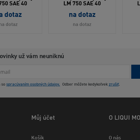
750 SAE 40
LM 750 SAE 40
a dotaz
na dotaz
na dotaz
na dotaz
novinky už vám neuniknú
m so
spracúvaním osobných údajov.
Odber môžete kedykoľvek
zrušiť
.
Můj účet
O LIQUI M
Košík
O nás