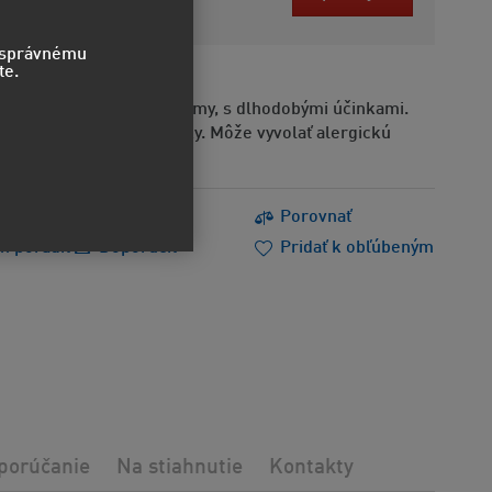
ez DPH
o správnému
te.
odlivý pre vodné organizmy, s dlhodobými účinkami.
Obsahuje alergénne látky. Môže vyvolať alergickú
s
Tlačiť
Porovnať
m poradiť
Doporučiť
Pridať k obľúbeným
porúčanie
Na stiahnutie
Kontakty