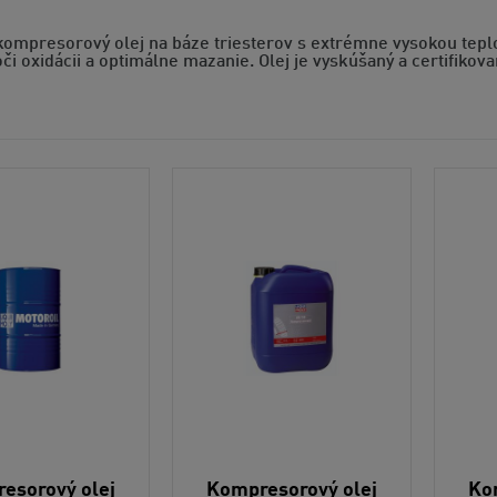
 kompresorový olej na báze triesterov s extrémne vysokou tep
oči oxidácii a optimálne mazanie. Olej je vyskúšaný a certifi
esorový olej
Kompresorový olej
Ko