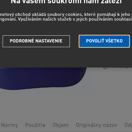
Na vašem soukromí nám záleží
272 EUR
b
rnetový obchod ukládá soubory cookies, které pomáhají k jeh
ngování. Využíváním našich služeb s jejich používáním souhlasí
H412 - Šk
EUH208 - 
PODROBNÉ NASTAVENIE
POVOLIŤ VŠETKO
reakciu.
Strážny pe
Potrebuje
Normy
Použitie
Objem
Originálny názov
Od