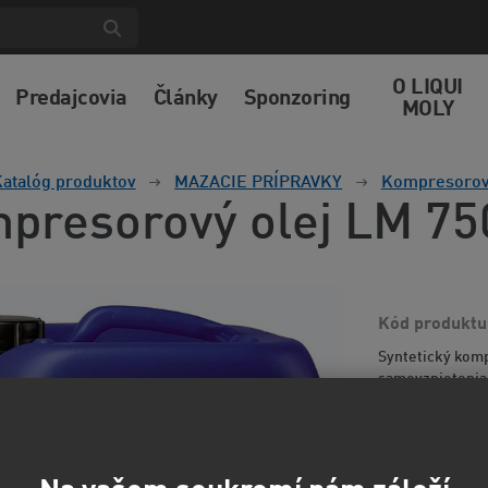
O LIQUI
Predajcovia
Články
Sponzoring
MOLY
atalóg produktov
MAZACIE PRÍPRAVKY
Kompresorov
presorový olej LM 75
Kód produktu
Syntetický komp
samovznietenia 
mazanie. Olej j
329