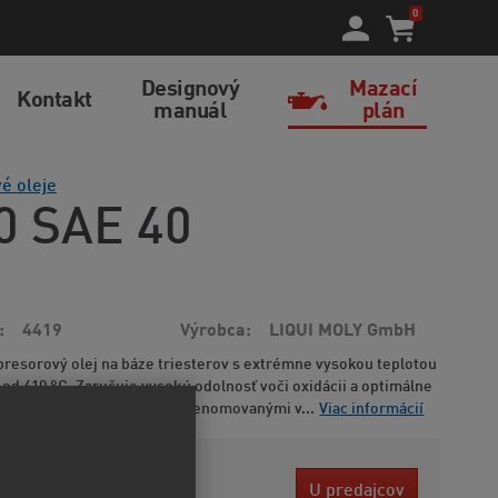
0
Designový
Mazací
Kontakt
manuál
plán
é oleje
0 SAE 40
4419
Výrobca
LIQUI MOLY GmbH
resorový olej na báze triesterov s extrémne vysokou teplotou
od 410 °C. Zaručuje vysokú odolnosť voči oxidácii a optimálne
e vyskúšaný a certifikovaný renomovanými v...
Viac informácií
 EUR
U predajcov