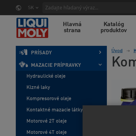
SK
Hlavná
Katalóg
strana
produktov
Úvod
K
PRÍSADY
Kom
MAZACIE PRÍPRAVKY
Hydraulické oleje
Klzné laky
Kompresorové oleje
Kontaktné mazacie látky
Motorové 2T oleje
Motorové 4T oleje