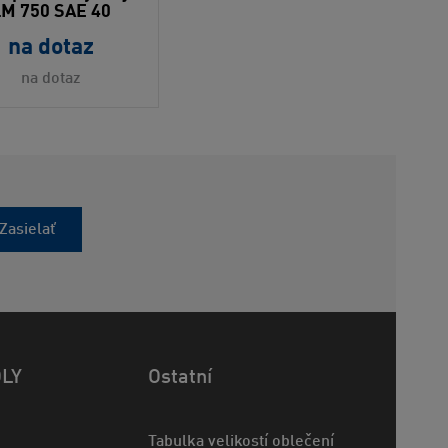
LM 750 SAE 40
na dotaz
na dotaz
Zasielať
OLY
Ostatní
Tabulka velikostí oblečení