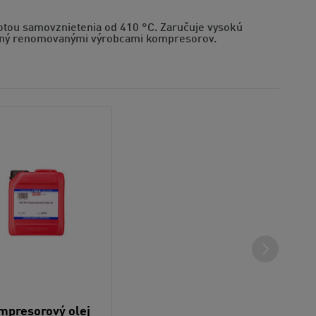
lotou samovznietenia od 410 °C. Zaručuje vysokú
kovaný renomovanými výrobcami kompresorov.
mpresorový olej