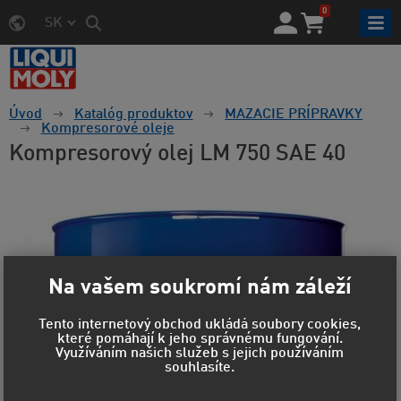
0
SK
Úvod
Katalóg produktov
MAZACIE PRÍPRAVKY
Kompresorové oleje
Kompresorový olej LM 750 SAE 40
Na vašem soukromí nám záleží
Tento internetový obchod ukládá soubory cookies,
které pomáhají k jeho správnému fungování.
Využíváním našich služeb s jejich používáním
souhlasíte.