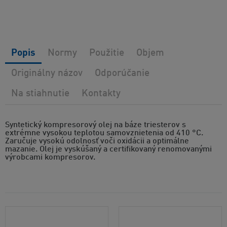
Popis
Normy
Použitie
Objem
Originálny názov
Odporúčanie
Na stiahnutie
Kontakty
Syntetický kompresorový olej na báze triesterov s
extrémne vysokou teplotou samovznietenia od 410 °C.
Zaručuje vysokú odolnosť voči oxidácii a optimálne
mazanie. Olej je vyskúšaný a certifikovaný renomovanými
výrobcami kompresorov.