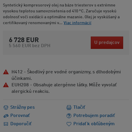
Syntetický kompresorový olej na báze triesterov s extrémne
vysokou teplotou samovznietenia od 410 °C. Zaručuje vysokú
odolnosť voči oxidácii a optimálne mazanie. Olej je vyskúšaný a
certifikovaný renomovanými v...
Viac informácií
6 728 EUR
U predajcov
5 560 EUR
bez DPH
H412 - Škodlivý pre vodné organizmy, s dlhodobými
účinkami.
EUH208 - Obsahuje alergénne látky. Môže vyvolať
alergickú reakciu.
Strážny pes
Tlačiť
Porovnať
Potrebujem poradiť
Doporučiť
Pridať k obľúbeným