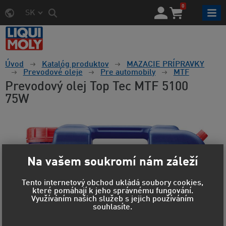
0
SK
Úvod
Katalóg produktov
MAZACIE PRÍPRAVKY
Prevodové oleje
Pre automobily
MTF
Prevodový olej Top Tec MTF 5100
75W
Na vašem soukromí nám záleží
Tento internetový obchod ukládá soubory cookies,
které pomáhají k jeho správnému fungování.
Využíváním našich služeb s jejich používáním
souhlasíte.