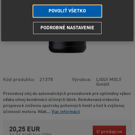
POVOLIŤ VŠETKO
PODROBNÉ NASTAVENIE
Kód produktu
21378
Výrobca
LIQUI MOLY
GmbH
Prevodový olej do automatických prevodoviek pre optimálny výkon
vďaka silnej kombinácii účinných látok. Redukovaná viskozita
prispieva k zníženiu spotreby pohonných hmôt a tiež k zvýšenej
účinnosti motora. Vďak...
Viac informácií
20,25 EUR
U predajcov