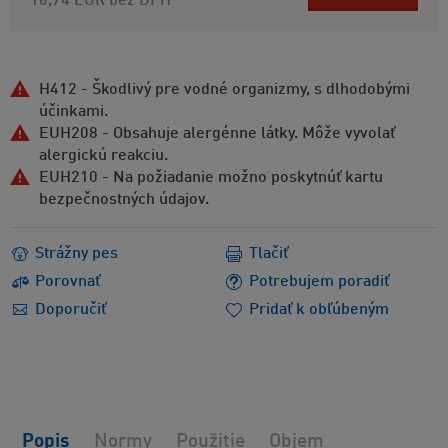
16,74 EUR
bez DPH
H412 - Škodlivý pre vodné organizmy, s dlhodobými
účinkami.
EUH208 - Obsahuje alergénne látky. Môže vyvolať
alergickú reakciu.
EUH210 - Na požiadanie možno poskytnúť kartu
bezpečnostných údajov.
Strážny pes
Tlačiť
Porovnať
Potrebujem poradiť
Doporučiť
Pridať k obľúbeným
Popis
Normy
Použitie
Objem