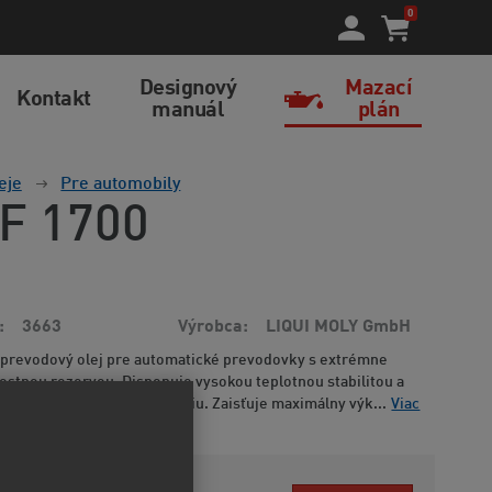
0
Designový
Mazací
Kontakt
manuál
plán
eje
Pre automobily
TF 1700
3663
Výrobca
LIQUI MOLY GmbH
 prevodový olej pre automatické prevodovky s extrémne
stnou rezervou. Disponuje vysokou teplotnou stabilitou a
ou odolnosťou proti starnutiu. Zaisťuje maximálny výk...
Viac