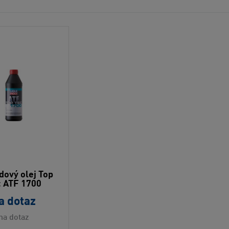
dový olej Top
c ATF 1700
a dotaz
na dotaz