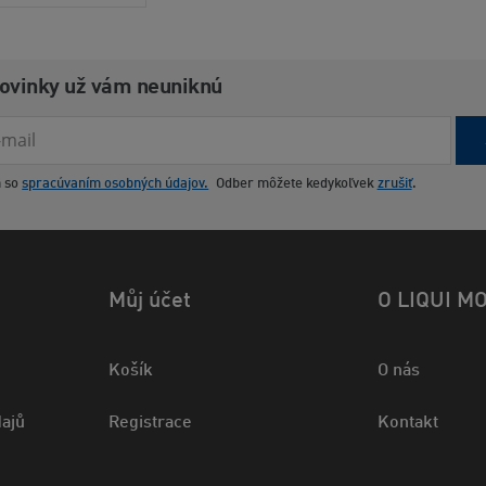
novinky už vám neuniknú
m so
spracúvaním osobných údajov.
Odber môžete kedykoľvek
zrušiť
.
Můj účet
O LIQUI M
Košík
O nás
ajů
Registrace
Kontakt