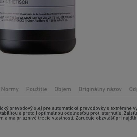
Normy
Použitie
Objem
Originálny názov
Od
tický prevodový olej pre automatické prevodovky s extrémne 
tabilitou a preto i optimálnou odolnosťou proti starnutiu. Zai
 a má priaznivé trecie vlastnosti. Zaručuje obzvlášť pri najd