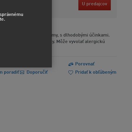
9 EUR
U predajcov
bez DPH
o správnému
te.
odlivý pre vodné organizmy, s dlhodobými účinkami.
Obsahuje alergénne látky. Môže vyvolať alergickú
s
Tlačiť
Porovnať
m poradiť
Doporučiť
Pridať k obľúbeným