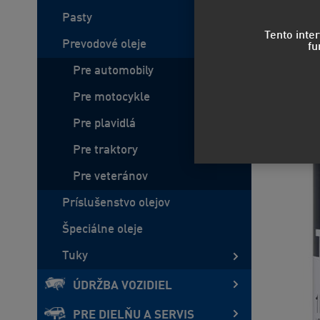
Pasty
Tento inte
Prevodové oleje
fu
Pre automobily
Pre motocykle
Pre plavidlá
Pre traktory
Pre veteránov
Príslušenstvo olejov
Špeciálne oleje
Tuky
ÚDRŽBA VOZIDIEL
PRE DIELŇU A SERVIS