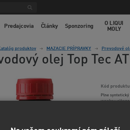
O LIQUI
Predajcovia
Články
Sponzoring
MOLY
atalóg produktov
MAZACIE PRÍPRAVKY
Prevodové ol
vodový olej Top Tec A
Kód produktu
Plne syntetický
vysokou výkonno
preto i optimáln
informácií