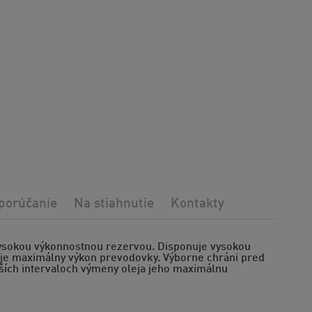
porúčanie
Na stiahnutie
Kontakty
vysokou výkonnostnou rezervou. Disponuje vysokou
sťuje maximálny výkon prevodovky. Výborne chráni pred
lhších intervaloch výmeny oleja jeho maximálnu