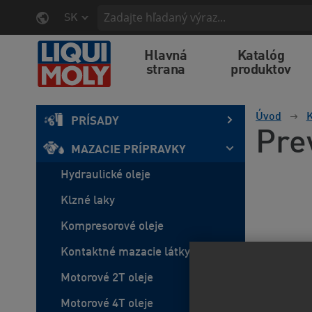
SK
Hlavná
Katalóg
strana
produktov
Úvod
K
PRÍSADY
Pre
MAZACIE PRÍPRAVKY
Hydraulické oleje
Klzné laky
Kompresorové oleje
Kontaktné mazacie látky
Motorové 2T oleje
Motorové 4T oleje