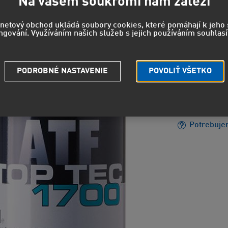
25,9
Na vašem soukromí nám záleží
21,48 EUR
rnetový obchod ukládá soubory cookies, které pomáhají k jeh
ngování. Využíváním našich služeb s jejich používáním souhlasí
H412 - Šk
PODROBNÉ NASTAVENIE
POVOLIŤ VŠETKO
EUH208 - 
reakciu.
Strážny pe
Potrebuje