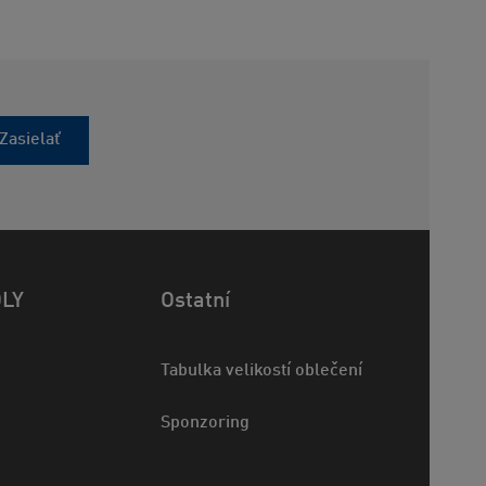
Zasielať
OLY
Ostatní
Tabulka velikostí oblečení
Sponzoring