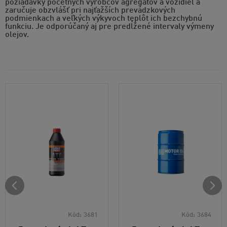
požiadavky početných výrobcov agregátov a vozidiel a
zaručuje obzvlášť pri najťažších prevádzkových
podmienkach a veľkých výkyvoch teplôt ich bezchybnú
funkciu. Je odporúčaný aj pre predĺžené intervaly výmeny
olejov.
Kód:
3681
Kód:
3684