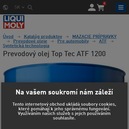
0
SK
Úvod
Katalóg produktov
MAZACIE PRÍPRAVKY
Prevodové oleje
Pre automobily
ATF
Syntetická technologia
Prevodový olej Top Tec ATF 1200
Na vašem soukromí nám záleží
Tento internetový obchod ukládá soubory cookies,
které pomáhají k jeho správnému fungování.
Využíváním našich služeb s jejich používáním
souhlasíte.