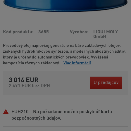
Kód produktu
3685
Výrobca
LIQUI MOLY
GmbH
Prevodový olej najnovšej generácie na báze základových olejov,
získaných hydrokrakovou syntézou, a moderných akostných aditív,
ktorý je určený do automatických prevodoviek. Vyvážená
kompozícia rôznych základový...
Viac informácií
3 014 EUR
U predajcov
2 491 EUR
bez DPH
EUH210 - Na požiadanie možno poskytnúť kartu
bezpečnostných údajov.