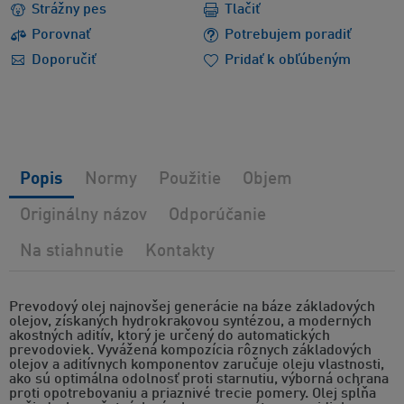
Strážny pes
Tlačiť
Porovnať
Potrebujem poradiť
Doporučiť
Pridať k obľúbeným
Popis
Normy
Použitie
Objem
Originálny názov
Odporúčanie
Na stiahnutie
Kontakty
Prevodový olej najnovšej generácie na báze základových
olejov, získaných hydrokrakovou syntézou, a moderných
akostných aditív, ktorý je určený do automatických
prevodoviek. Vyvážená kompozícia rôznych základových
olejov a aditívnych komponentov zaručuje oleju vlastnosti,
ako sú optimálna odolnosť proti starnutiu, výborná ochrana
proti opotrebovaniu a priaznivé trecie pomery. Olej spĺňa