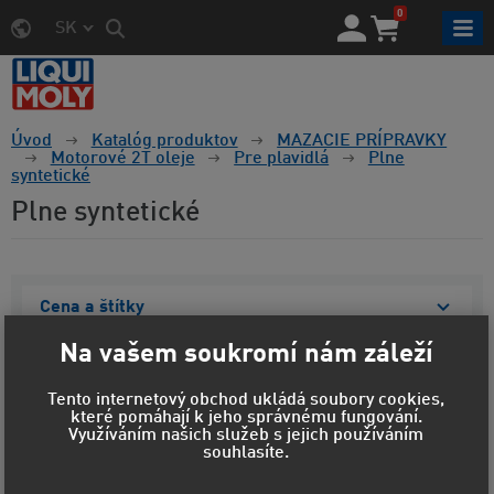
0
SK
Úvod
Katalóg produktov
MAZACIE PRÍPRAVKY
Motorové 2T oleje
Pre plavidlá
Plne
syntetické
Plne syntetické
Cena a štítky
Na vašem soukromí nám záleží
Zobraziť vybrané
Tento internetový obchod ukládá soubory cookies,
které pomáhají k jeho správnému fungování.
Využíváním našich služeb s jejich používáním
souhlasíte.
Predvolené radenie