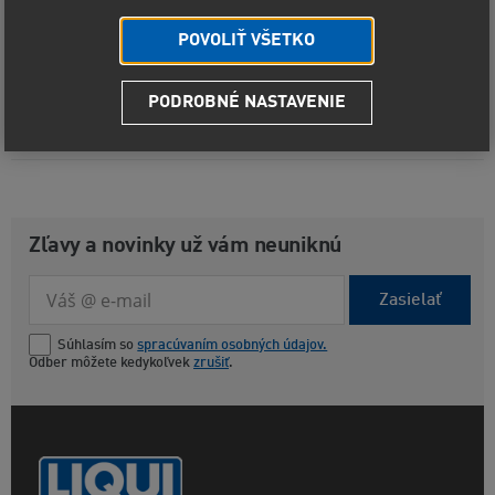
Od najlacnejšieho
0
produktov
Od najdrahšieho
POVOLIŤ VŠETKO
Najnovšie
PODROBNÉ NASTAVENIE
Zľavy a novinky už vám neuniknú
Zasielať
Súhlasím so
spracúvaním osobných údajov.
Odber môžete kedykoľvek
zrušiť
.