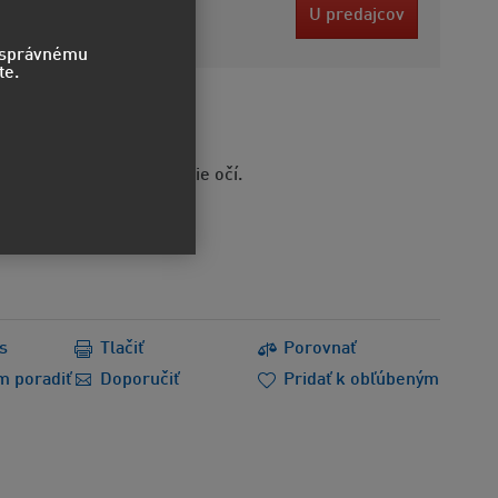
 EUR
U predajcov
bez DPH
o správnému
te.
STVO
áždi kožu.
ôsobuje vážne poškodenie očí.
s
Tlačiť
Porovnať
m poradiť
Doporučiť
Pridať k obľúbeným