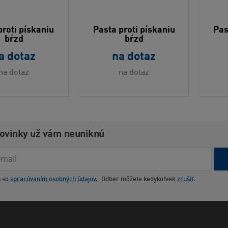
proti pískaniu
Pasta proti pískaniu
Pas
bŕzd
bŕzd
a dotaz
na dotaz
na dotaz
na dotaz
novinky už vám neuniknú
m so
spracúvaním osobných údajov.
Odber môžete kedykoľvek
zrušiť
.