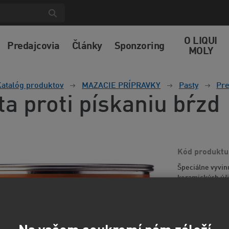
O LIQUI
Predajcovia
Články
Sponzoring
MOLY
atalóg produktov
MAZACIE PRÍPRAVKY
Pasty
Pre
ta proti pískaniu bŕzd
Kód produktu
Špeciálne vyvin
keramických úči
piestami alebo 
informácií