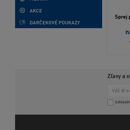
AKCE
Sprej 
DARČEKOVÉ POUKAZY
n
Zľavy a 
Súhlasí