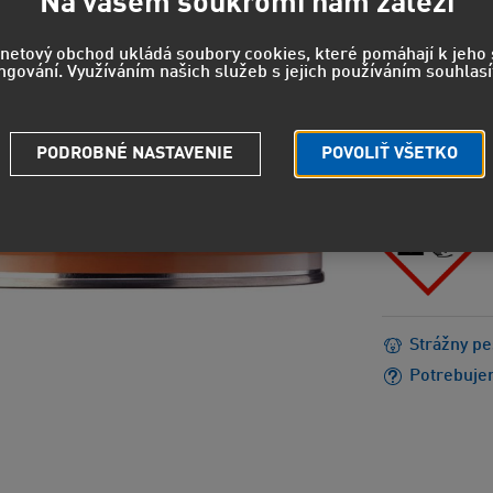
117
Na vašem soukromí nám záleží
96,62 EUR
rnetový obchod ukládá soubory cookies, které pomáhají k jeh
ngování. Využíváním našich služeb s jejich používáním souhlasí
NEBEZPEČEN
H315 - Dr
PODROBNÉ NASTAVENIE
POVOLIŤ VŠETKO
H318 - Sp
Strážny pe
Potrebuje