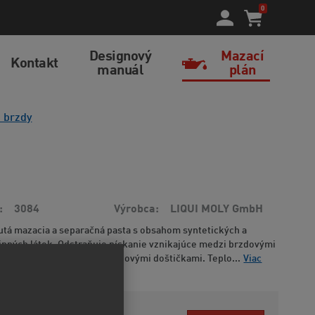
0
Designový
Mazací
Kontakt
manuál
plán
 brzdy
3084
Výrobca
LIQUI MOLY GmbH
utá mazacia a separačná pasta s obsahom syntetických a
nných látok. Odstraňuje pískanie vznikajúce medzi brzdovými
kontaktnými plochami a brzdovými doštičkami. Teplo...
Viac