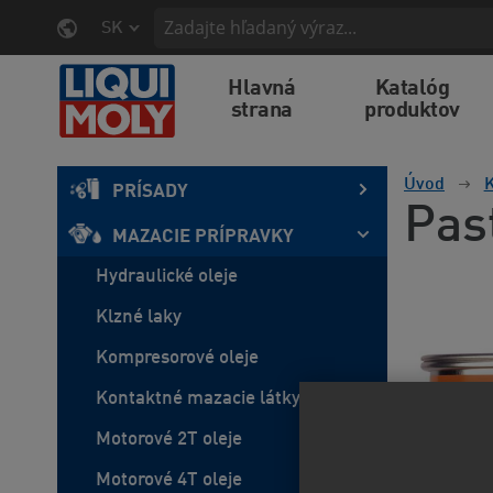
SK
Hlavná
Katalóg
strana
produktov
Úvod
K
PRÍSADY
Pas
MAZACIE PRÍPRAVKY
Hydraulické oleje
Klzné laky
Kompresorové oleje
Kontaktné mazacie látky
Motorové 2T oleje
Motorové 4T oleje