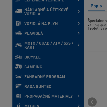
LEPENIE A TESNENIE
Popis
NÁKLADNÉ A ÚŽITKOVÉ
VOZIDLÁ
Špeciálne 
VOZIDLÁ NA PLYN
vznikajúce
Teplotný ro
PLAVIDLÁ
MOTO / QUAD / ATV / SxS /
KART
BICYKLE
CAMPING
ZÁHRADNÝ PROGRAM
RADA GUNTEC
PROPAGAČNÉ MATERIÁLY
MEGUIN