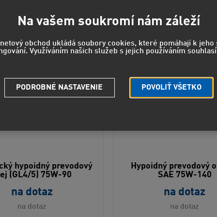
Na vašem soukromí nám záleží
rnetový obchod ukládá soubory cookies, které pomáhají k jeh
ngování. Využíváním našich služeb s jejich používáním souhlasí
PODROBNÉ NASTAVENIE
POVOLIŤ VŠETKO
ický hypoidný prevodový
Hypoidný prevodový o
lej (GL4/5) 75W-90
SAE 75W-140
na dotaz
na dotaz
na dotaz
na dotaz