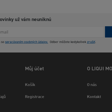
novinky už vám neuniknú
m so
spracúvaním osobných údajov.
Odber môžete kedykoľvek
zrušiť
.
Můj účet
O LIQUI M
Košík
O nás
ajů
Registrace
Kontakt