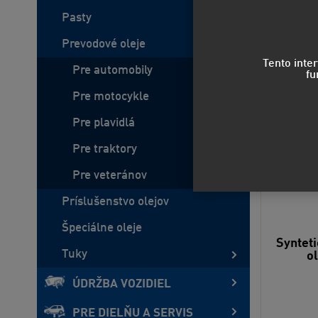
Pasty
Prevodové oleje
Tento inte
Pre automobily
fu
Pre motocykle
Pre plavidlá
Pre traktory
Pre veteránov
Príslušenstvo olejov
Špeciálne oleje
Syntet
Tuky
o
ÚDRŽBA VOZIDIEL
PRE DIELŇU A SERVIS