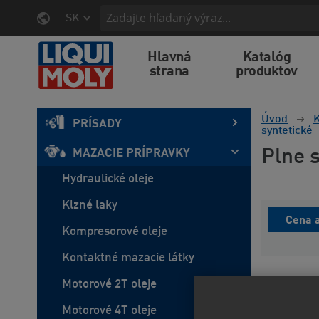
SK
Hlavná
Katalóg
strana
produktov
Úvod
K
PRÍSADY
syntetické
Plne 
MAZACIE PRÍPRAVKY
Hydraulické oleje
Klzné laky
Cena a
Kompresorové oleje
Kontaktné mazacie látky
Motorové 2T oleje
Predvo
Motorové 4T oleje