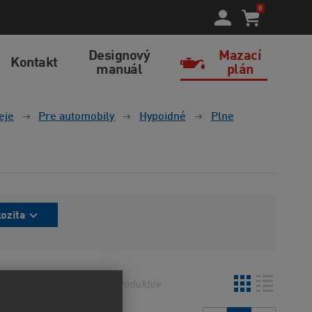
0
Designový
Mazací
Kontakt
manuál
plán
eje
Pre automobily
Hypoidné
Plne
kozita
o
Najnovšie
8
produktov