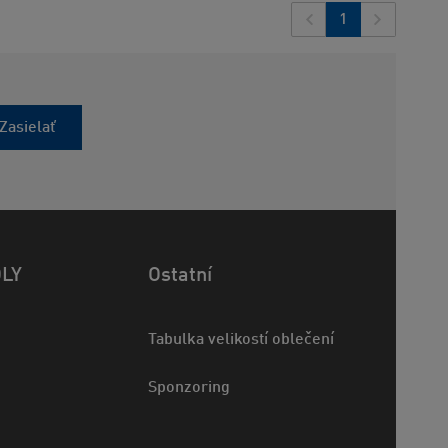
1
Zasielať
OLY
Ostatní
Tabulka velikostí oblečení
Sponzoring