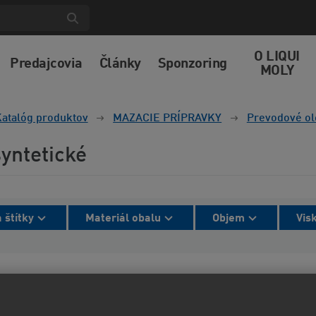
O LIQUI
Predajcovia
Články
Sponzoring
MOLY
atalóg produktov
MAZACIE PRÍPRAVKY
Prevodové ol
syntetické
 štítky
Materiál obalu
Objem
Vis
lené radenie
Od najlacnejšieho
Od najdrahšieh