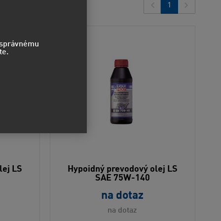
1
o správnému
te.
lej LS
Hypoidný prevodový olej LS
SAE 75W-140
na dotaz
na dotaz