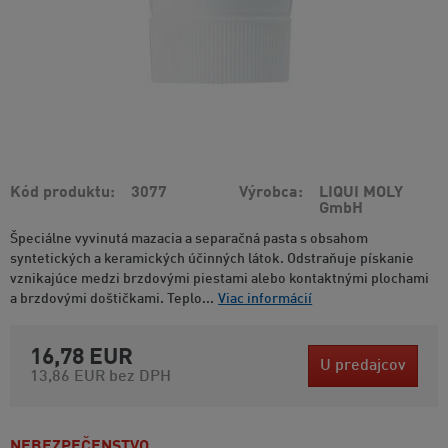
Kód produktu
3077
Výrobca
LIQUI MOLY
GmbH
Špeciálne vyvinutá mazacia a separačná pasta s obsahom
syntetických a keramických účinných látok. Odstraňuje pískanie
vznikajúce medzi brzdovými piestami alebo kontaktnými plochami
a brzdovými doštičkami. Teplo...
Viac informácií
16,78 EUR
U predajcov
13,86 EUR
bez DPH
NEBEZPEČENSTVO