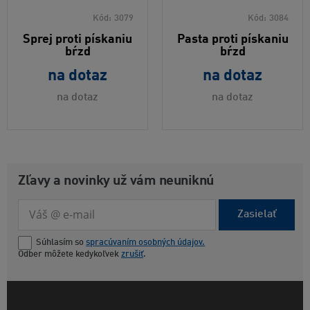
Kód:
3079
Kód:
3084
Sprej proti pískaniu
Pasta proti pískaniu
bŕzd
bŕzd
na dotaz
na dotaz
na dotaz
na dotaz
Zľavy a novinky už vám neuniknú
Zasielať
Súhlasím so
spracúvaním osobných údajov.
Odber môžete kedykoľvek
zrušiť
.