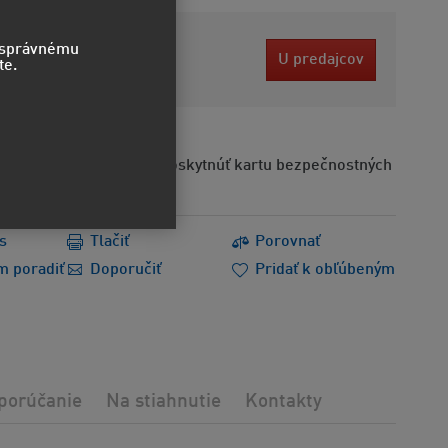
 EUR
o správnému
U predajcov
te.
ez DPH
Na požiadanie možno poskytnúť kartu bezpečnostných
s
Tlačiť
Porovnať
m poradiť
Doporučiť
Pridať k obľúbeným
porúčanie
Na stiahnutie
Kontakty