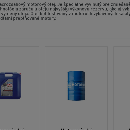
acrozsahový motorový olej. Je špeciálne vyvinutý pre zmiešané
chnológia zaručujú oleju najvyššiu výkonovú rezervu, ako aj v
 výmeny oleja. Olej bol testovaný v motoroch vybavených katal
dlami preplňované motory.