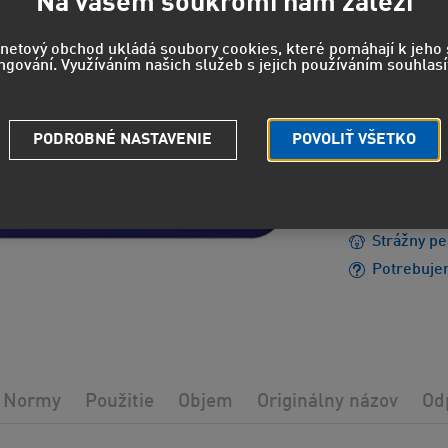
Na vašem soukromí nám záleží
262
rnetový obchod ukládá soubory cookies, které pomáhají k jeh
ngování. Využíváním našich služeb s jejich používáním souhlasí
217 EUR
b
PODROBNÉ NASTAVENIE
POVOLIŤ VŠETKO
EUH210 - 
údajov.
Strážny pe
Potrebuje
Normy
Použitie
Objem
Originálny názov
Od