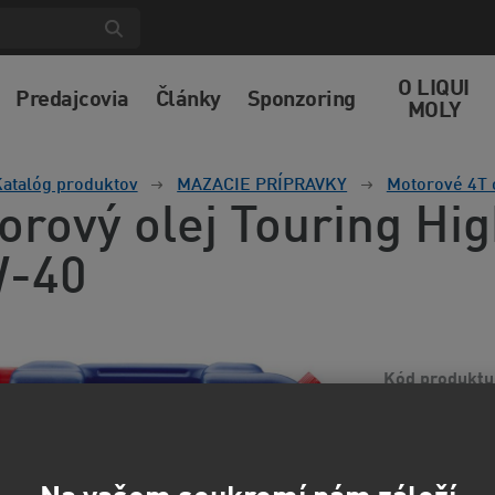
O LIQUI
Predajcovia
Články
Sponzoring
MOLY
atalóg produktov
MAZACIE PRÍPRAVKY
Motorové 4T 
orový olej Touring Hi
-40
Kód produktu
Moderný viacroz
vozové parky. A
zaručujú oleju 
informácií