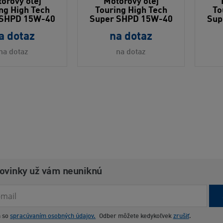
orový olej
Motorový olej
ng High Tech
Touring High Tech
To
 SHPD 15W-40
Super SHPD 15W-40
Sup
a dotaz
na dotaz
na dotaz
na dotaz
novinky už vám neuniknú
m so
spracúvaním osobných údajov.
Odber môžete kedykoľvek
zrušiť
.