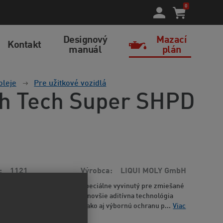
0
Designový
Mazací
Kontakt
manuál
plán
oleje
Pre užitkové vozidlá
gh Tech Super SHPD
1121
Výrobca
LIQUI MOLY GmbH
sahový motorový olej. Je špeciálne vyvinutý pre zmiešané
kostné základové oleje a najnovšie aditívna technológia
najvyššiu výkonovú rezervu, ako aj výbornú ochranu p...
Viac