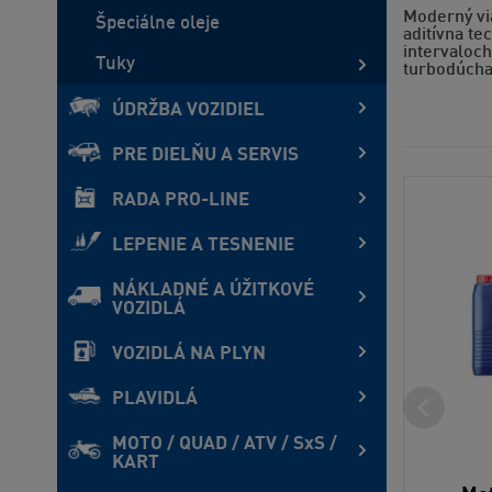
Moderný vi
Špeciálne oleje
aditívna te
intervaloch
Tuky
turbodúcha
ÚDRŽBA VOZIDIEL
PRE DIELŇU A SERVIS
RADA PRO-LINE
LEPENIE A TESNENIE
NÁKLADNÉ A ÚŽITKOVÉ
VOZIDLÁ
VOZIDLÁ NA PLYN
PLAVIDLÁ
MOTO / QUAD / ATV / SxS /
KART