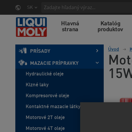
SK
Hlavná
Katalóg
strana
produktov
Úvod
K
PRÍSADY
Mot
MAZACIE PRÍPRAVKY
15W
Hydraulické oleje
Klzné laky
Kompresorové oleje
Kontaktné mazacie látky
Motorové 2T oleje
Motorové 4T oleje