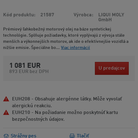
Kód produktu
21587
Výrobca
LIQUI MOLY
GmbH
Prémiový ľahkobežný motorový olej na báze syntetickej
technológie. Splňuje požiadavky, ktoré vyplývajú z vývoja stále
menších a výkonnejších motorov, ak ide o efektívnejšie vozidlá a
nižšie emisie. Špeciálne bo...
Viac informácií
1 081 EUR
U predajcov
893 EUR
bez DPH
EUH208 - Obsahuje alergénne látky. Môže vyvolať
alergickú reakciu.
EUH210 - Na požiadanie možno poskytnúť kartu
bezpečnostných údajov.
Strážny pes
Tlačiť