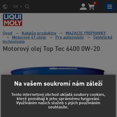
0
SK
Úvod
Katalóg produktov
MAZACIE PRÍPRAVKY
Motorové 4T oleje
Pre automobily
Syntetická
technologia
Motorový olej Top Tec 6400 0W-20
Na vašem soukromí nám záleží
Tento internetový obchod ukládá soubory cookies,
které pomáhají k jeho správnému fungování.
Využíváním našich služeb s jejich používáním
souhlasíte.