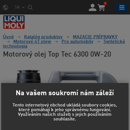
0
SK
Úvod
Katalóg produktov
MAZACIE PRÍPRAVKY
Motorové 4T oleje
Pre automobily
Syntetická
technologia
Motorový olej Top Tec 6300 0W-20
Na vašem soukromí nám záleží
Tento internetový obchod ukládá soubory cookies,
které pomáhají k jeho správnému fungování.
Využíváním našich služeb s jejich používáním
souhlasíte.