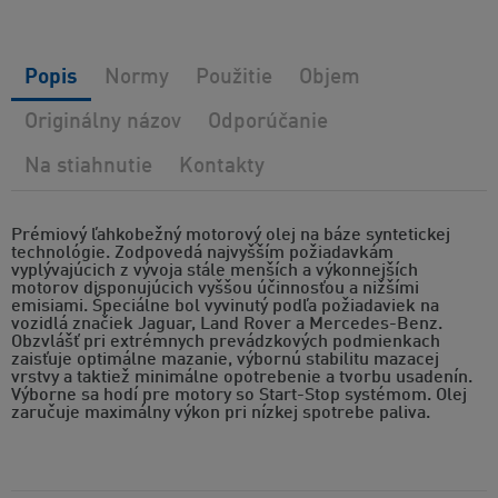
Popis
Normy
Použitie
Objem
Originálny názov
Odporúčanie
Na stiahnutie
Kontakty
Prémiový ľahkobežný motorový olej na báze syntetickej
technológie. Zodpovedá najvyšším požiadavkám
vyplývajúcich z vývoja stále menších a výkonnejších
motorov disponujúcich vyššou účinnosťou a nižšími
emisiami. Špeciálne bol vyvinutý podľa požiadaviek na
vozidlá značiek Jaguar, Land Rover a Mercedes-Benz.
Obzvlášť pri extrémnych prevádzkových podmienkach
zaisťuje optimálne mazanie, výbornú stabilitu mazacej
vrstvy a taktiež minimálne opotrebenie a tvorbu usadenín.
Výborne sa hodí pre motory so Start-Stop systémom. Olej
zaručuje maximálny výkon pri nízkej spotrebe paliva.