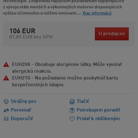
technológie. Zodpovedá najvyšším požiadavkám vyplývajúcich
z vývoja stále menších a výkonnejších motorov disponujúcich
vyššou účinnosťou a nižšími emisiami....
Viac informácií
106 EUR
U predajcov
87,85 EUR
bez DPH
EUH208 - Obsahuje alergénne látky. Môže vyvolať
alergickú reakciu.
EUH210 - Na požiadanie možno poskytnúť kartu
bezpečnostných údajov.
Strážny pes
Tlačiť
Porovnať
Potrebujem poradiť
Doporučiť
Pridať k obľúbeným