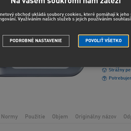
24,5
Na vašem soukromí nám záleží
20,27 EUR
rnetový obchod ukládá soubory cookies, které pomáhají k jeh
ngování. Využíváním našich služeb s jejich používáním souhlasí
EUH208 - 
PODROBNÉ NASTAVENIE
POVOLIŤ VŠETKO
reakciu.
EUH210 - 
údajov.
Strážny pe
Potrebuje
Normy
Použitie
Objem
Originálny názov
Od