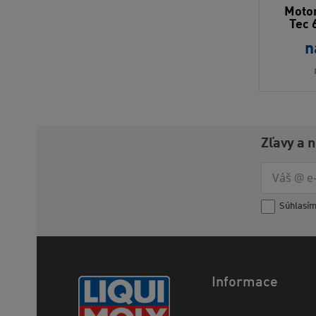
Motor
Tec 
n
Zľavy a 
Súhlasí
Informace