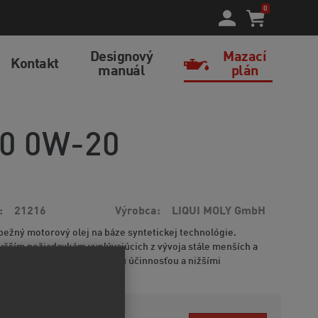
0
Designový
Mazací
Kontakt
manuál
plán
00 0W-20
21216
Výrobca
LIQUI MOLY GmbH
ežný motorový olej na báze syntetickej technológie.
šším požiadavkám vyplývajúcich z vývoja stále menších a
torov disponujúcich vyššou účinnosťou a nižšími
c informácií