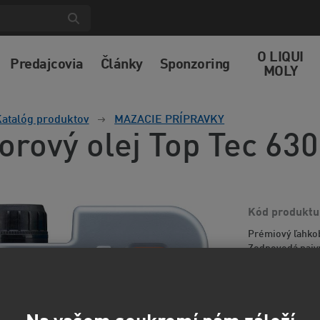
O LIQUI
Predajcovia
Články
Sponzoring
MOLY
atalóg produktov
MAZACIE PRÍPRAVKY
orový olej Top Tec 63
Kód produktu
Prémiový ľahkob
Zodpovedá najvy
výkonnejších mo
emisiami....
Via