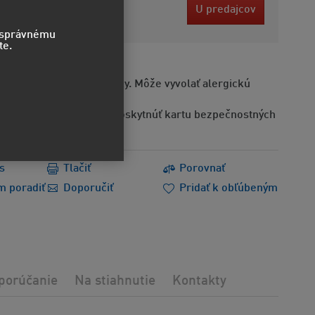
3 EUR
U predajcov
bez DPH
o správnému
te.
Obsahuje alergénne látky. Môže vyvolať alergickú
Na požiadanie možno poskytnúť kartu bezpečnostných
s
Tlačiť
Porovnať
m poradiť
Doporučiť
Pridať k obľúbeným
porúčanie
Na stiahnutie
Kontakty