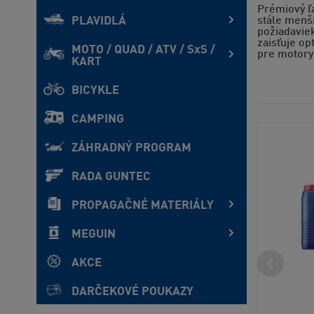
Prémiový ľ
PLAVIDLÁ
stále menší
požiadavie
zaisťuje op
MOTO / QUAD / ATV / SxS /
pre motory 
KART
BICYKLE
CAMPING
ZÁHRADNÝ PROGRAM
RADA GUNTEC
PROPAGAČNÉ MATERIÁLY
MEGUIN
AKCE
DARČEKOVÉ POUKAZY