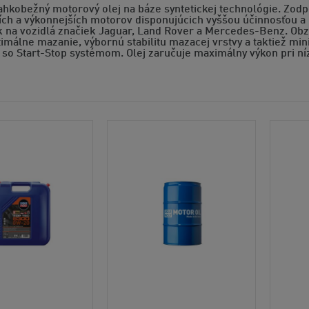
ahkobežný motorový olej na báze syntetickej technológie. Zodp
ch a výkonnejších motorov disponujúcich vyššou účinnosťou a n
k na vozidlá značiek Jaguar, Land Rover a Mercedes-Benz. Ob
timálne mazanie, výbornú stabilitu mazacej vrstvy a taktiež m
so Start-Stop systémom. Olej zaručuje maximálny výkon pri níz