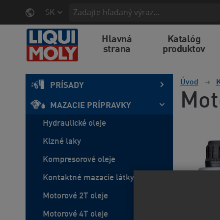
SK
Hlavná
Katalóg
strana
produktov
Úvod
K
PRÍSADY
Mot
MAZACIE PRÍPRAVKY
Hydraulické oleje
Klzné laky
Kompresorové oleje
Kontaktné mazacie látky
Motorové 2T oleje
Motorové 4T oleje