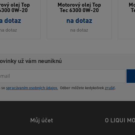
ový olej Top
Motorový olej Top
Mo
6300 0W-20
Tec 6300 0W-20
T
a dotaz
na dotaz
na dotaz
na dotaz
novinky už vám neuniknú
m so
spracúvaním osobných údajov.
Odber môžete kedykoľvek
zrušiť
.
Můj účet
O LIQUI M