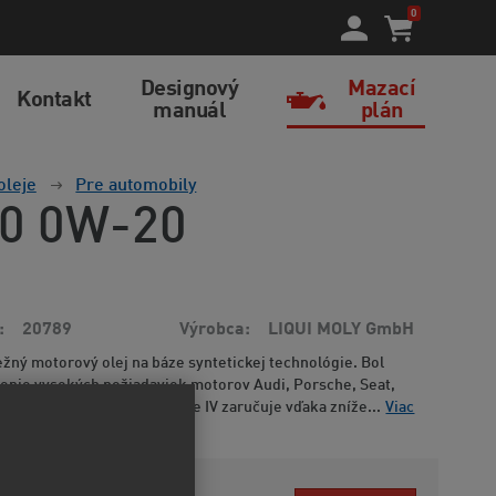
0
Designový
Mazací
Kontakt
manuál
plán
oleje
Pre automobily
00 0W-20
20789
Výrobca
LIQUI MOLY GmbH
žný motorový olej na báze syntetickej technológie. Bol
nenie vysokých požiadaviek motorov Audi, Porsche, Seat,
cí olej špecifikácie Longlife IV zaručuje vďaka zníže...
Viac