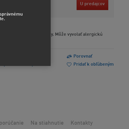
 EUR
U predajcov
bez DPH
o správnému
te.
Obsahuje alergénne látky. Môže vyvolať alergickú
s
Tlačiť
Porovnať
m poradiť
Doporučiť
Pridať k obľúbeným
porúčanie
Na stiahnutie
Kontakty