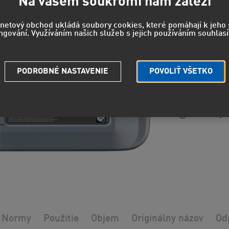
104
Na vašem soukromí nám záleží
86,25 EUR
rnetový obchod ukládá soubory cookies, které pomáhají k jeh
ngování. Využíváním našich služeb s jejich používáním souhlasí
EUH208 - 
PODROBNÉ NASTAVENIE
POVOLIŤ VŠETKO
reakciu.
Strážny pe
Potrebuje
Normy
Použitie
Objem
Originálny názov
Od