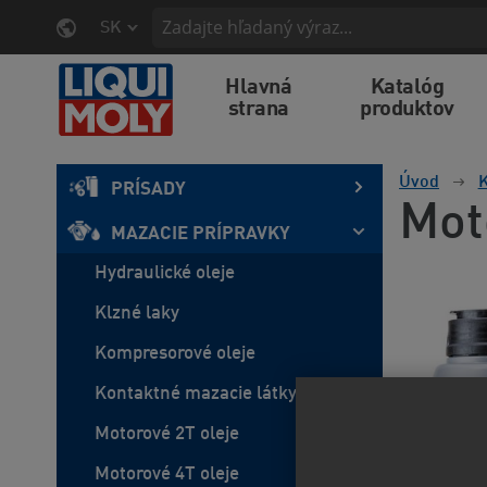
SK
Hlavná
Katalóg
strana
produktov
Úvod
K
PRÍSADY
Mot
MAZACIE PRÍPRAVKY
Hydraulické oleje
Klzné laky
Kompresorové oleje
Kontaktné mazacie látky
Motorové 2T oleje
Motorové 4T oleje