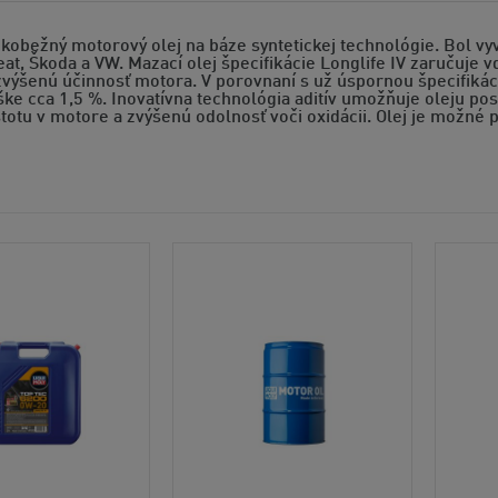
kobežný motorový olej na báze syntetickej technológie. Bol vy
at, Škoda a VW. Mazací olej špecifikácie Longlife IV zaručuje v
zvýšenú účinnosť motora. V porovnaní s už úspornou špecifikác
ke cca 1,5 %. Inovatívna technológia aditív umožňuje oleju po
totu v motore a zvýšenú odolnosť voči oxidácii. Olej je možné 