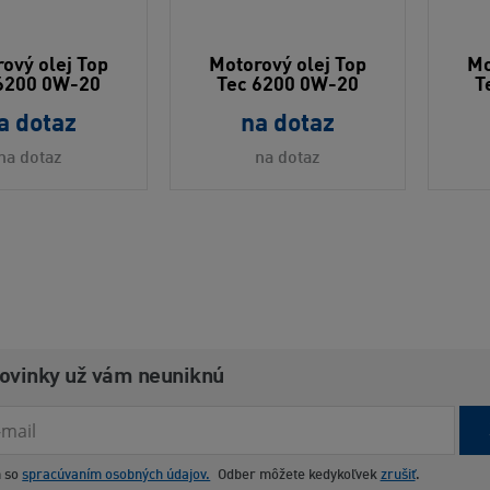
ový olej Top
Motorový olej Top
Mo
6200 0W-20
Tec 6200 0W-20
T
a dotaz
na dotaz
na dotaz
na dotaz
novinky už vám neuniknú
m so
spracúvaním osobných údajov.
Odber môžete kedykoľvek
zrušiť
.