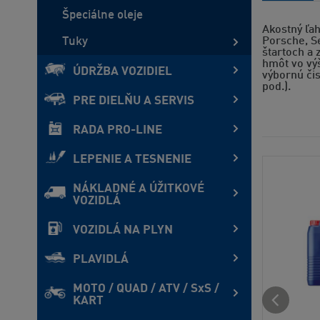
Špeciálne oleje
Akostný ľah
Tuky
Porsche, Se
štartoch a 
hmôt vo výš
ÚDRŽBA VOZIDIEL
výbornú čis
pod.).
PRE DIELŇU A SERVIS
RADA PRO-LINE
LEPENIE A TESNENIE
NÁKLADNÉ A ÚŽITKOVÉ
VOZIDLÁ
VOZIDLÁ NA PLYN
PLAVIDLÁ
MOTO / QUAD / ATV / SxS /
KART