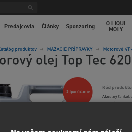
O LIQUI
Predajcovia
Články
Sponzoring
MOLY
atalóg produktov
MAZACIE PRÍPRAVKY
Motorové 4T 
orový olej Top Tec 62
Kód produktu
Odporúčame
Akostný ľahkobe
vyvinutý na spl
Škoda a VW. Maza
informácií