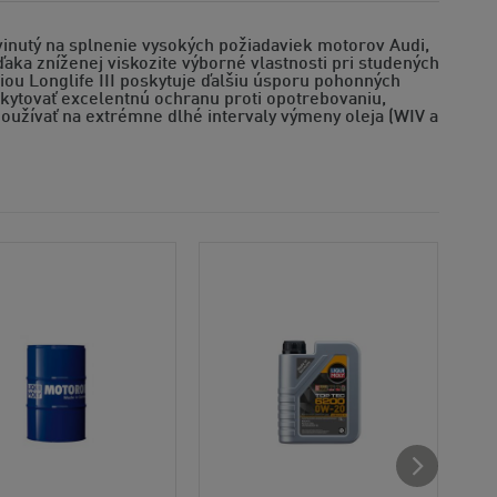
vinutý na splnenie vysokých požiadaviek motorov Audi,
ďaka zníženej viskozite výborné vlastnosti pri studených
iou Longlife III poskytuje ďalšiu úsporu pohonných
skytovať excelentnú ochranu proti opotrebovaniu,
používať na extrémne dlhé intervaly výmeny oleja (WIV a
Odp