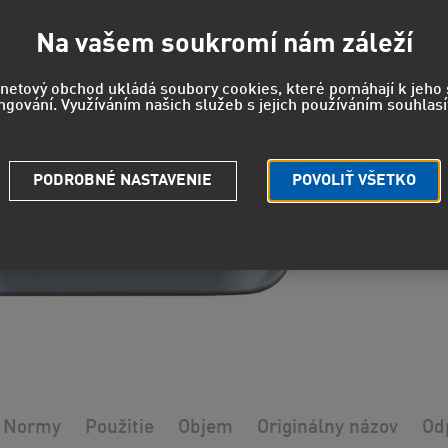
104
86,25 EUR
Na vašem soukromí nám záleží
rnetový obchod ukládá soubory cookies, které pomáhají k jeh
ngování. Využíváním našich služeb s jejich používáním souhlasí
EUH208 - 
reakciu.
PODROBNÉ NASTAVENIE
POVOLIŤ VŠETKO
Strážny pe
Potrebuje
Normy
Použitie
Objem
Originálny názov
Od