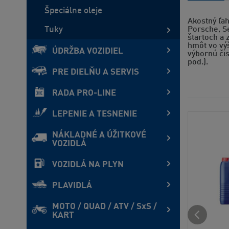
Špeciálne oleje
Akostný ľah
Tuky
Porsche, Se
štartoch a 
hmôt vo výš
ÚDRŽBA VOZIDIEL
výbornú čis
pod.).
PRE DIELŇU A SERVIS
RADA PRO-LINE
LEPENIE A TESNENIE
NÁKLADNÉ A ÚŽITKOVÉ
VOZIDLÁ
VOZIDLÁ NA PLYN
PLAVIDLÁ
MOTO / QUAD / ATV / SxS /
KART