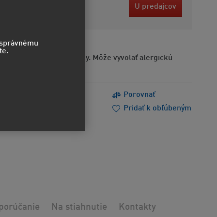
 EUR
U predajcov
bez DPH
o správnému
te.
Obsahuje alergénne látky. Môže vyvolať alergickú
s
Tlačiť
Porovnať
m poradiť
Doporučiť
Pridať k obľúbeným
porúčanie
Na stiahnutie
Kontakty