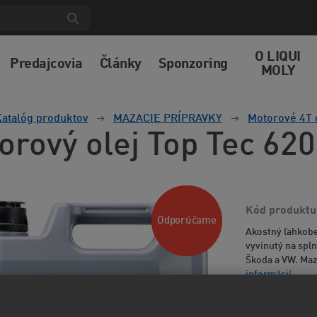
O LIQUI
Predajcovia
Články
Sponzoring
MOLY
atalóg produktov
MAZACIE PRÍPRAVKY
Motorové 4T 
orový olej Top Tec 62
Kód produktu
Odporúčame
Akostný ľahkobe
vyvinutý na spl
Škoda a VW. Maza
informácií