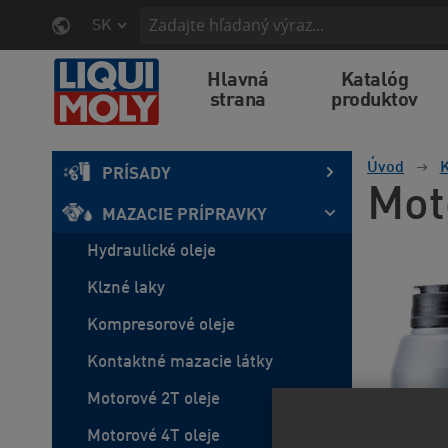
SK
Hlavná
Katalóg
strana
produktov
Úvod
K
PRÍSADY
Mot
MAZACIE PRÍPRAVKY
Hydraulické oleje
Klzné laky
Kompresorové oleje
Kontaktné mazacie látky
Motorové 2T oleje
Motorové 4T oleje