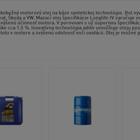
kobežný motorový olej na báze syntetickej technológie. Bol vy
at, Škoda a VW. Mazací olej špecifikácie Longlife IV zaručuje v
zvýšenú účinnosť motora. V porovnaní s už úspornou špecifikác
ke cca 1,5 %. Inovatívna technológia aditív umožňuje oleju po
totu v motore a zvýšenú odolnosť voči oxidácii. Olej je možné 