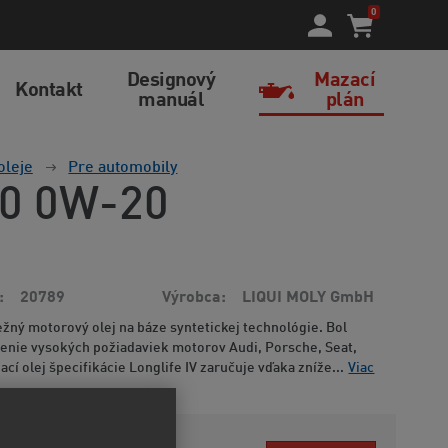
0
Designový
Mazací
Kontakt
manuál
plán
oleje
Pre automobily
00 0W-20
20789
Výrobca
LIQUI MOLY GmbH
žný motorový olej na báze syntetickej technológie. Bol
nenie vysokých požiadaviek motorov Audi, Porsche, Seat,
cí olej špecifikácie Longlife IV zaručuje vďaka zníže...
Viac