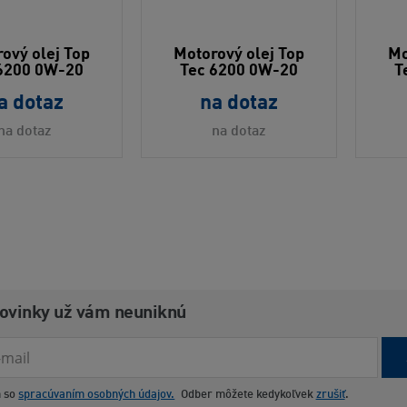
ový olej Top
Motorový olej Top
Mo
6200 0W-20
Tec 6200 0W-20
T
a dotaz
na dotaz
na dotaz
na dotaz
novinky už vám neuniknú
m so
spracúvaním osobných údajov.
Odber môžete kedykoľvek
zrušiť
.