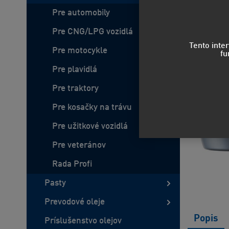
Pre automobily
Pre CNG/LPG vozidlá
Tento inte
Pre motocykle
fu
Pre plavidlá
Pre traktory
Pre kosačky na trávu
Pre užitkové vozidlá
Pre veteránov
Rada Profi
Pasty
Prevodové oleje
Popis
Príslušenstvo olejov