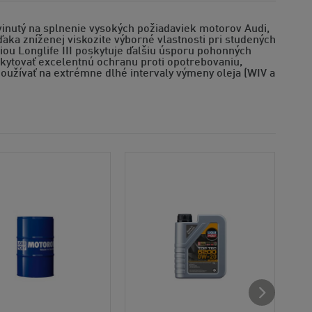
vinutý na splnenie vysokých požiadaviek motorov Audi,
ďaka zníženej viskozite výborné vlastnosti pri studených
iou Longlife III poskytuje ďalšiu úsporu pohonných
skytovať excelentnú ochranu proti opotrebovaniu,
používať na extrémne dlhé intervaly výmeny oleja (WIV a
Odp