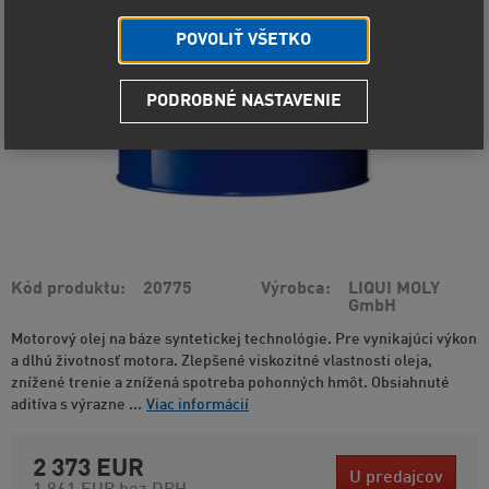
POVOLIŤ VŠETKO
PODROBNÉ NASTAVENIE
Kód produktu
20775
Výrobca
LIQUI MOLY
GmbH
Motorový olej na báze syntetickej technológie. Pre vynikajúci výkon
a dlhú životnosť motora. Zlepšené viskozitné vlastnosti oleja,
znížené trenie a znížená spotreba pohonných hmôt. Obsiahnuté
aditíva s výrazne ...
Viac informácií
2 373 EUR
U predajcov