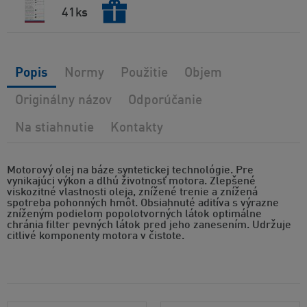
41ks
Popis
Normy
Použitie
Objem
Originálny názov
Odporúčanie
Na stiahnutie
Kontakty
Motorový olej na báze syntetickej technológie. Pre
vynikajúci výkon a dlhú životnosť motora. Zlepšené
viskozitné vlastnosti oleja, znížené trenie a znížená
spotreba pohonných hmôt. Obsiahnuté aditíva s výrazne
zníženým podielom popolotvorných látok optimálne
chránia filter pevných látok pred jeho zanesením. Udržuje
citlivé komponenty motora v čistote.