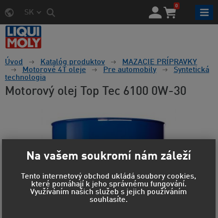
0
SK
Úvod
Katalóg produktov
MAZACIE PRÍPRAVKY
Motorové 4T oleje
Pre automobily
Syntetická
technologia
Motorový olej Top Tec 6100 0W-30
Na vašem soukromí nám záleží
Tento internetový obchod ukládá soubory cookies,
které pomáhají k jeho správnému fungování.
Využíváním našich služeb s jejich používáním
souhlasíte.