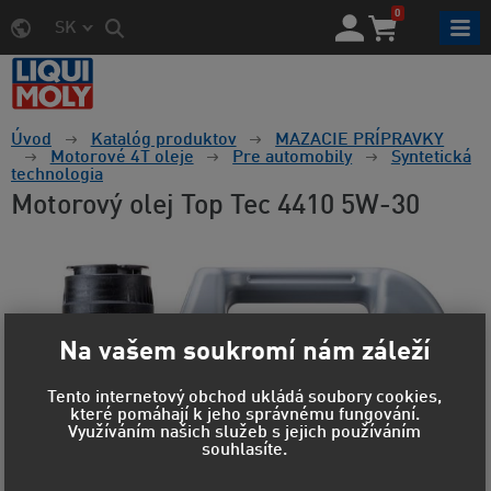
0
SK
Úvod
Katalóg produktov
MAZACIE PRÍPRAVKY
Motorové 4T oleje
Pre automobily
Syntetická
technologia
Motorový olej Top Tec 4410 5W-30
Na vašem soukromí nám záleží
Tento internetový obchod ukládá soubory cookies,
které pomáhají k jeho správnému fungování.
Využíváním našich služeb s jejich používáním
souhlasíte.