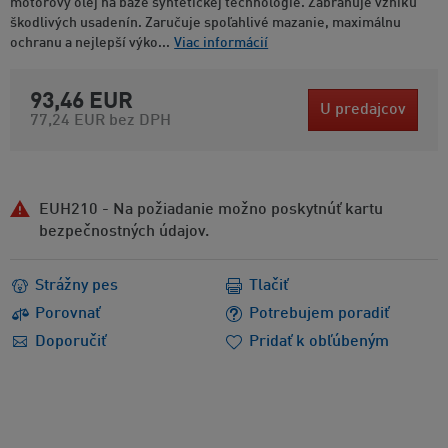
motorový olej na báze syntetickej technológie. Zabraňuje vzniku
škodlivých usadenín. Zaručuje spoľahlivé mazanie, maximálnu
ochranu a nejlepší výko...
Viac informácií
93,46 EUR
U predajcov
77,24 EUR
bez DPH
EUH210 - Na požiadanie možno poskytnúť kartu
bezpečnostných údajov.
Strážny pes
Tlačiť
Porovnať
Potrebujem poradiť
Doporučiť
Pridať k obľúbeným