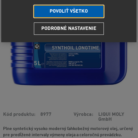
POVOLIŤ VŠETKO
PODROBNÉ NASTAVENIE
Kód produktu
8977
Výrobca
LIQUI MOLY
GmbH
Plne syntetický vysoko moderný ľahkobežný motorový olej, určený
pre predĺžené intervaly výmeny oleja a celoročnú prevádzku.