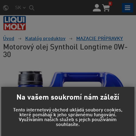
0
SK
Úvod
Katalóg produktov
MAZACIE PRÍPRAVKY
Motorový olej Synthoil Longtime 0W-
30
Na vašem soukromí nám záleží
Tento internetový obchod ukládá soubory cookies,
které pomáhají k jeho správnému fungování.
Využíváním našich služeb s jejich používáním
souhlasíte.