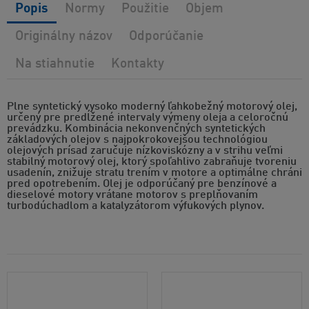
Popis
Normy
Použitie
Objem
Originálny názov
Odporúčanie
Na stiahnutie
Kontakty
Plne syntetický vysoko moderný ľahkobežný motorový olej,
určený pre predĺžené intervaly výmeny oleja a celoročnú
prevádzku. Kombinácia nekonvenčných syntetických
základových olejov s najpokrokovejšou technológiou
olejových prísad zaručuje nízkoviskózny a v strihu veľmi
stabilný motorový olej, ktorý spoľahlivo zabraňuje tvoreniu
usadenín, znižuje stratu trením v motore a optimálne chráni
pred opotrebením. Olej je odporúčaný pre benzínové a
dieselové motory vrátane motorov s preplňovaním
turbodúchadlom a katalyzátorom výfukových plynov.